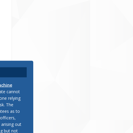
achine
late cannot
one relying
sk. The
tees as to
officers,
 arising out
ng but not