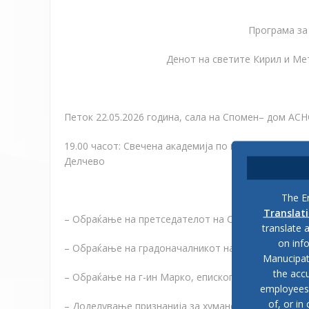
Програма за
Денот на
светите
Кирил и Ме
Петок 22.05.2026 година,
с
ала на Спомен
–
дом АС
19.00 часот: Свечена академија по повод 24 мај Д
Делчево
The En
Translat
–
Обраќање на п
ретседател
от
на Совет
от
на
О
mun
translate 
on inf
–
Обраќање на
г
радоначалник
от
на
О
municipality o
Manucipat
the accu
–
Обраќање на
г
-ин
Марко
,
епископ
на
Д
елчевско-
employees, 
of, or in
– Доделување
признанија
за хуманост и општеств