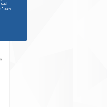
y such
of such
in