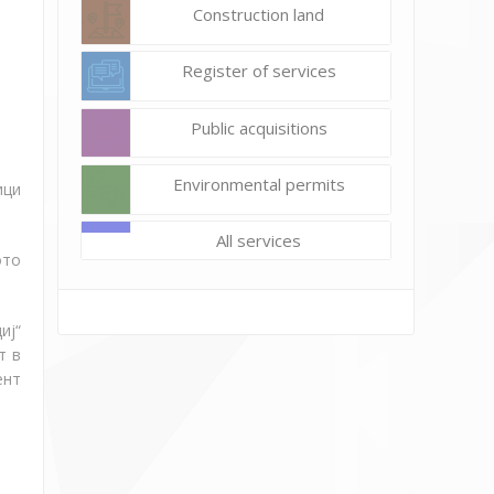
Construction land
Register of services
Public acquisitions
Environmental permits
ици
All services
ото
иј“
т в
ент