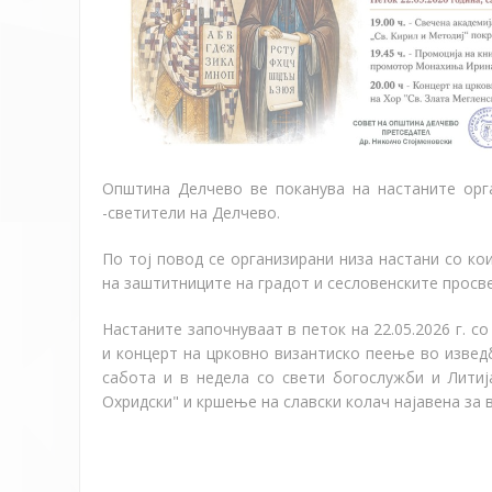
Општина Делчево ве поканува на настаните орг
-светители на Делчево.
По тој повод се организирани низа настани со к
на заштитниците на градот и сесловенските просв
Настаните започнуваат в петок на 22.05.2026 г. с
и концерт на црковно византиско пеење во изведб
сабота и в недела со свети богослужби и
Лити
Охридски
"
и кршење на славски колач најавена за в