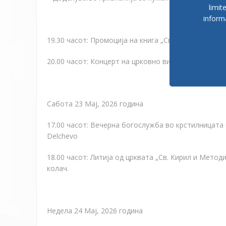
limit
inform
19.30 часот
:
Промоција на книга
„
Св. Кирил и Мето
20.00 часот: Концерт на црковно византиско пеење
Сабота 23 Мај
,
2026 година
17.00 часот
:
Вечерна богослужба во крстилницата 
Delchevo
18.00 часот
:
Литија од црквата
„
Св. Кирил и Методи
колач
.
Недела 24 Мај
,
2026 година