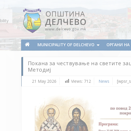
Skip To Content
ility
Municipality of Delchevo
Municipality of Delchevo
MUNICIPALITY OF DELCHEVO
ОРГАНИ Н
Покана за чествување на светите з
Методиј
21 May 2026
Views:
712
News
[wpsr_s