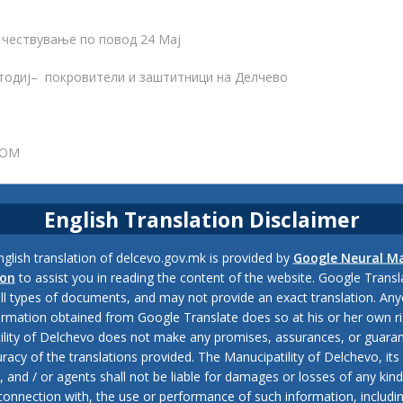
 чествување по повод 24 Мај
тодиј
–
покровители и заштитници на Делчево
НОМ
енот на
светите
Кирил и Методиј покровители и заштитници на
English Translation Disclaimer
glish translation of delcevo.gov.mk is provided by
Google Neural M
ion
to assist you in reading the content of the website. Google Trans
icipality of Delchevo
,
Николчо Стоjменовски,
all types of documents, and may not provide an exact translation. Any
ormation obtained from Google Translate does so at his or her own ri
f Delchevo
,
Иван Гоцевски,
ility of Delchevo does not make any promises, assurances, or guaran
racy of the translations provided. The Manucipatility of Delchevo, its 
каменичката епархија
,
and / or agents shall not be liable for damages or losses of any kind
 connection with, the use or performance of such information, includi
ена одговорност
,