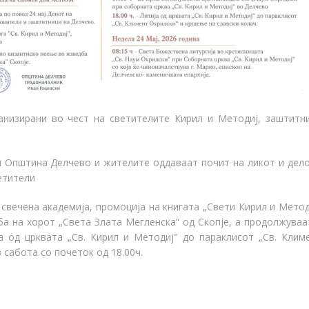
анизирани во чест на светителите Кирил и Методиј, заштитн
ои Општина Делчево и жителите оддаваат почит на ликот и дел
етители
о свечена академија, промоција на книгата „Свети Кирил и Метод
а на хорот „Света Злата Мегленска“ од Скопје, a продолжуваа
ја од црквата
„
Св. Кирил и Методиј
"
до параклисот
„
Св. Клим
 сабота со почеток од 18.00ч
.