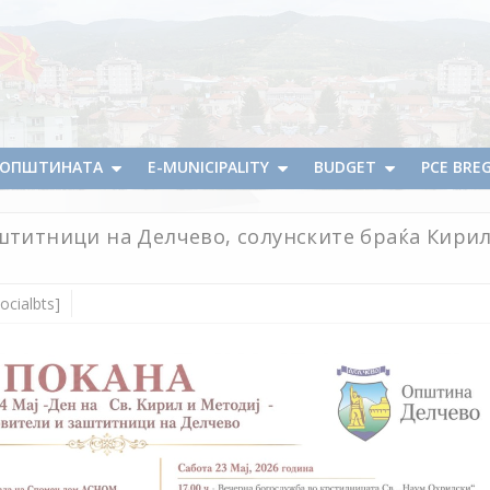
А ОПШТИНАТА
E-MUNICIPALITY
BUDGET
PCE BRE
аштитници на Делчево, солунските браќа Кирил
ocialbts]