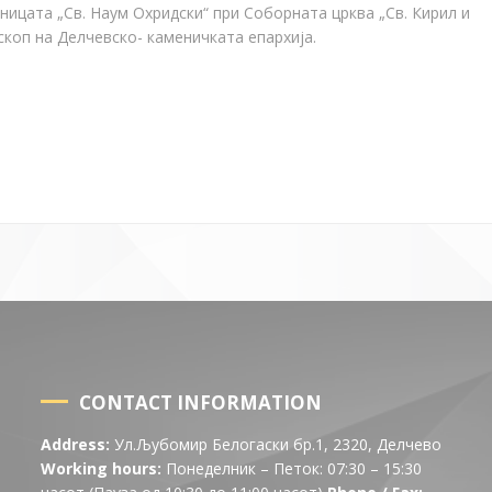
илницата
„
Св. Наум
Охридски“
при Соборната црква
„
Св. Кирил и
скоп на
Д
елчевско-
к
aменичката епархија.
CONTACT INFORMATION
Address:
Ул.Љубомир Белогаски бр.1, 2320, Делчево
Working hours:
Понеделник – Петок: 07:30 – 15:30