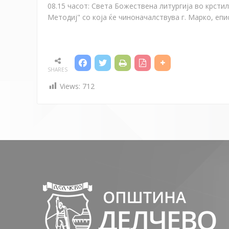
08.15 часот: Света Божествена литургија во крст
Методиј
"
со која ќе чиноначалствува г. Марко
, е
пи
SHARES
Views:
712