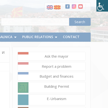
на
светите
заштитници
на
Делчево,
солунските
GALNICA
браќа
PUBLIC RELATIONS
CONTACT
Кирил
и
 и
Методиј
Ask the mayor
Report a problem
Budget and finances
Building Permit
E-Urbanism