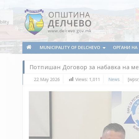
Skip To Content
ility
Municipality of Delchevo
Municipality of Delchevo
MUNICIPALITY OF DELCHEVO
ОРГАНИ Н
Потпишан Договор за набавка на м
22 May 2026
Views:
1,011
News
[wpsr