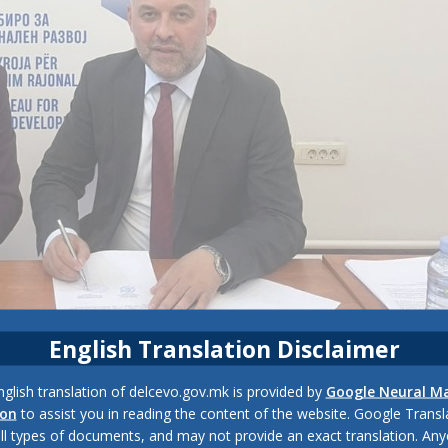
English Translation Disclaimer
го потпиша Д
оговор
от
за реализација на проектот „Набавка
glish translation of delcevo.gov.mk is provided by
Google Neural M
во села со специфични развојни потреби во Делчево“, со кој пр
ion
to assist you in reading the content of the website. Google Trans
о за регионален развој, за Општина Делчево се обезбеден
all types of documents, and may not provide an exact translation. Any