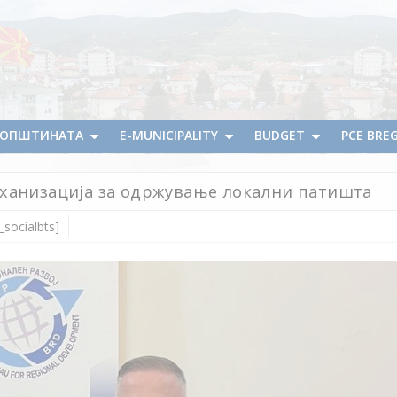
А ОПШТИНАТА
E-MUNICIPALITY
BUDGET
PCE BRE
еханизација за одржување локални патишта
_socialbts]