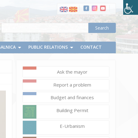
Договор
за
набавка
на
механизација
за
GALNICA
PUBLIC RELATIONS
CONTACT
одржување
локални
патишта
Ask the mayor
Report a problem
Budget and finances
Building Permit
E-Urbanism