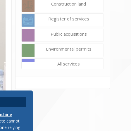
Construction land
Register of services
Public acquisitions
Environmental permits
All services
 на
achine
еку
late cannot
и 2
one relying