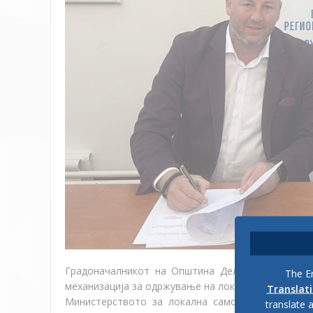
Градоначалникот на Општина Делчево денеска 
The En
механизација за одржување на локалните патишта 
Translat
Министерството за локална самоуправа – Бирот
translate 