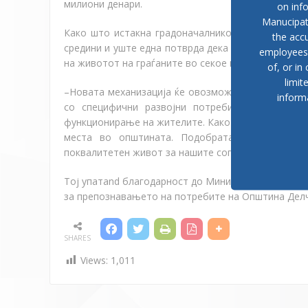
милиони денари.
on inf
Manucipat
Како што истакна градоначалникот Гоцевски, о
в
the accu
средини и уште една потврда дека со конкретни п
employees, 
на
живот
от на граѓаните
во секое населено место.
of, or in
limit
–
Новата механизација ќе овозможи поефикасно и
inform
со специфични развојни потреби, каде што ин
функционирање на жителите. Како локална самоупр
места во општината. Подобрата патна инфрас
поквалитетен живот за нашите сограѓани
, нагласи
Тој у
пат
and
благодарност до Министерството за л
за препознавањето на потребите на Општина Дел
SHARES
Views:
1,011