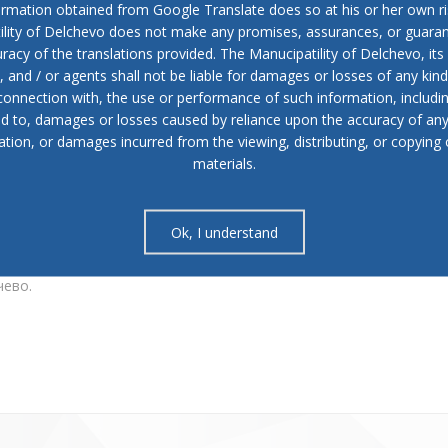
ormation obtained from Google Translate does so at his or her own ri
ility of Delchevo does not make any promises, assurances, or guaran
аа поддршка претставува значајна инвестиција за нашите рура
racy of the translations provided. The Manucipatility of Delchevo, its 
роекти
are
продолжува
with
создава
ње
услови за
подобар квали
and / or agents shall not be liable for damages or losses of any kind
 connection with, the use or performance of such information, includi
ed to, damages or losses caused by reliance upon the accuracy of an
 навремено одржување на локалните патишта, особено во сел
ation, or damages incurred from the viewing, distributing, or copying 
фраструктурата е од исклучително значење за секојдневн
materials.
ава, остануваме целосно посветени на развојот на сите насел
труктура значи поголема безбедност, подобра поврзанос
 Гоцевски.
Ok, I understand
окална самоуправа и Бирото за регионален развој за поддршкат
чево.