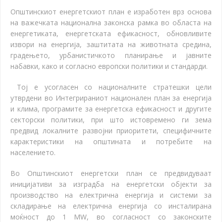
Општинскиот енергетскиот план е изработен врз основа
на важечката национална законска рамка во областа на
енергетиката, енергетската ефикасност, обновливите
извори на енергија, заштитата на животната средина,
градењето, урбанистичкото планирање и јавните
набавки, како и согласно европски политики и стандарди.
Тој е усогласен со националните стратешки цели
утврдени во Интегрираниот национален план за енергија
и клима, програмите за енергетска ефикасност и другите
секторски политики, при што истовремено ги зема
предвид локалните развојни приоритети, специфичните
карактеристики на општината и потребите на
населението.
Во Општинскиот енергетски план се предвидуваат
иницијативи за изградба на енергетски објекти за
производство на електрична енергија и системи за
складирање на електрична енергија со инсталирана
моќност до 1 MW, во согласност со законските