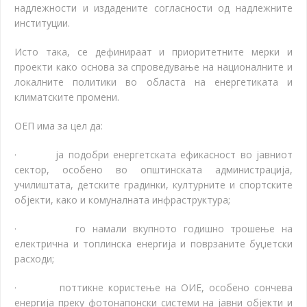
надлежности и издадените согласности од надлежните
институции.
Исто така, се дефинираат и приоритетните мерки и
проекти како основа за спроведување на националните и
локалните политики во областа на енергетиката и
климатските промени.
ОЕП има за цел да:
·
ја подобри енергетската ефикасност во јавниот
сектор, особено во општинската администрација,
училиштата, детските градинки, културните и спортските
објекти, како и комуналната инфраструктура;
·
го намали вкупното годишно трошење на
електрична и топлинска енергија и поврзаните буџетски
расходи;
·
поттикне користење на ОИЕ, особено сончева
енергија преку фотонапонски системи на јавни објекти и