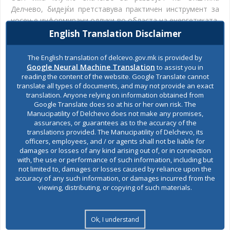
Делчево, бидејќи претставува практичен инструмент за
носење информирани одлуки во областа на енергетиката,
инфраструктурата и одржливиот локален развој.
English Translation Disclaimer
Значењето на ОЕП се согледува преку следните аспекти:
The English translation of delcevo.gov.mk is provided by
·
Стратешко значење
. ОЕП ја поврзува локалната
Google Neural Machine Translation
to assist you in
енергетска политика со националните и европските цели
reading the content of the website. Google Translate cannot
translate all types of documents, and may not provide an exact
за енергетска ефикасност, декарбонизација и климатска
translation. Anyone relying on information obtained from
отпорност, обезбедувајќи јасен правец за идниот развој
Google Translate does so at his or her own risk. The
на општината.
Manucipatility of Delchevo does not make any promises,
assurances, or guarantees as to the accuracy of the
·
Економско значење
.Преку рационално користење на
translations provided. The Manucipatility of Delchevo, its
officers, employees, and / or agents shall not be liable for
енергијата, реконструкција на објекти и модернизација, се
damages or losses of any kind arising out of, or in connection
намалуваат тековните трошоци во општинскиот буџет и
with, the use or performance of such information, including but
се ослободуваат средства за други развојни приоритети.
not limited to, damages or losses caused by reliance upon the
accuracy of any such information, or damages incurred from the
·
Еколошко значење
. Спроведувањето на мерките од
viewing, distributing, or copying of such materials.
ОЕП директно придонесува за намалување на локалното
загадување на воздухоти негативните влијанија врз
Ok, I understand
животната средина.