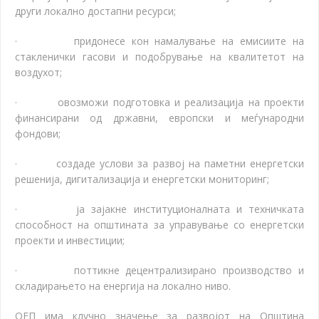
други локално достапни ресурси;
·
придонесе кон намалување на емисиите на
стакленички гасови и подобрување на квалитетот на
воздухот;
·
овозможи подготовка и реализација на проекти
финансирани од државни, европски и меѓународни
фондови;
·
создаде услови за развој на паметни енергетски
решенија, дигитализација и енергетски мониторинг;
·
ја зајакне институционалната и техничката
способност на општината за управување со енергетски
проекти и инвестиции;
·
поттикне децентрализирано производство и
складирањето на енергија на локално ниво.
ОЕП има клучно значење за развојот на Општина