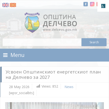
Skip To Content
Municipality of Delchevo
Municipality of Delchevo
Menu
Усвоен Општинскиот енергетскиот план
на Делчево за 2027
Views:
852
28 May 2026
News
[wpsr_socialbts]