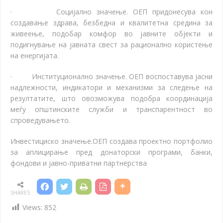
·
Социјално значење.
ОЕП придонесува кон
создавање здрава, безбедна и квалитетна средина за
живеење, подобар комфор во јавните објекти и
подигнување на јавната свест за рационално користење
на енергијата.
·
Институционално значење.
ОЕП воспоставува јасни
надлежности, индикатори и механизми за следење на
резултатите, што овозможува подобра координација
меѓу општинските служби и транспарентност во
спроведувањето.
Инвестициско значење.
ОЕП создава проектно портфолио
за аплицирање пред донаторски програми, банки,
фондови и јавно-приватни партнерства
SHARES
Views:
852