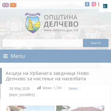
Skip To Content
Municipality of Delchevo
Municipality of Delchevo
Menu
Акција на Урбаната заедница Ново
Делчево за чистење на населбата
Views:
1,741
28 May 2026
News
[wpsr_socialbts]