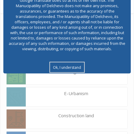
Google Translate does so at his or her own risk. The
Views:
1,741
Manucipatility of Delchevo does not make any promises,
assurances, or guarantees as to the accuracy of the
translations provided. The Manucipatility of Delchevo, its
officers, employees, and / or agents shall not be liable for
Ask the mayor
damages or losses of any kind arising out of, or in connection
with, the use or performance of such information, including but
not limited to, damages or losses caused by reliance upon the
Report a problem
accuracy of any such information, or damages incurred from the
viewing, distributing, or copying of such materials.
Budget and finances
Ok, I understand
Building Permit
E-Urbanism
Construction land