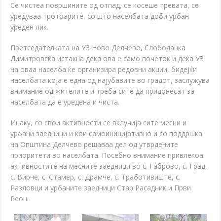
Се чистеа површините од отпад, се косеше тревата, се
уредуваа тротоарите, со што населбата доби урбан
уреден лик.
Претседателката на УЗ Ново Делчево, Слободанка
Димитровска истакна дека ова е само почеток и дека УЗ
на оваа населба ќе организира редовни акции, бидејќи
населбата која е една од најубавите во градот, заслужува
внимание од жителите и треба сите да придонесат за
населбата да е уредена и чиста.
Инаку, со свои активности се вклучија сите месни и
урбани заедници и кои самоиницијативно и со поддршка
на Општина Делчево решаваа дел од утврдените
приоритети во населбата. Посебно внимание привлекоа
активностите на месните заедници во с. Габрово, с. Град,
с. Вирче, с. Стамер, с. Драмче, с. Тработивиште, с.
Разловци и урбаните заедници Стар Расадник и Први
Реон.