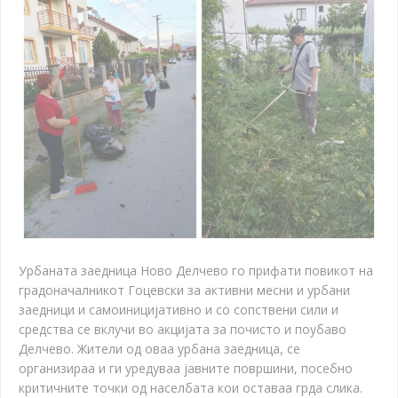
Урбаната заедница Ново Делчево го прифати повикот на
градоначалникот Гоцевски за активни месни и урбани
заедници и самоиницијативно и со сопствени сили и
средства се вклучи во акцијата за почисто и поубаво
Делчево. Жители од оваа урбана заедница, се
организираа и ги уредуваа јавните површини, посебно
критичните точки од населбата кои оставаа грда слика.