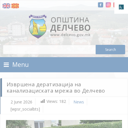
Skip To Content
Municipality of Delchevo
Municipality of Delchevo
Menu
Извршена дератизација на
канализациската мрежа во Делчево
Views:
182
2 June 2026
News
[wpsr_socialbts]