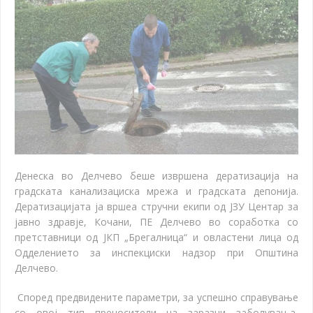
Денеска во Делчево беше извршена дератизација на
градската канализациска мрежа и градската депонија.
Дератизацијата ја вршеа стручни екипи од ЈЗУ Центар за
јавно здравје, Кочани, ПЕ Делчево во соработка со
претставници од ЈКП „Брегалница“ и овластени лица од
Одделението за инспекциски надзор при Општина
Делчево.
Според предвидените параметри, за успешно справување
со овој тип преносители на заразни заболувања,