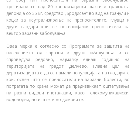
третирани се над 80 канализациски шахти и градската
депонија со 35 кг. средство „Бродисан“ во вид на гранули и
коцки за неутрализирање на преносителите, глувци и
други глодари кои се потенцијални преностители на
вектор заразни заболувања.
Оваа мерка е согласно со Програмата за заштита на
населението од заразни и други заболувања и се
спроведува редовно, најмалку еднаш годишно на
територијата на градот Делчево. Главна цел на
дератизацијата е да се намали популацијата на глодарите
кои, освен што се преносители на заразни болести, во
потрагата по храна можат да предизвикаат оштетувања
на разни видови инсталации, како телекомуникациски,
водоводни, но и штети во домовите.