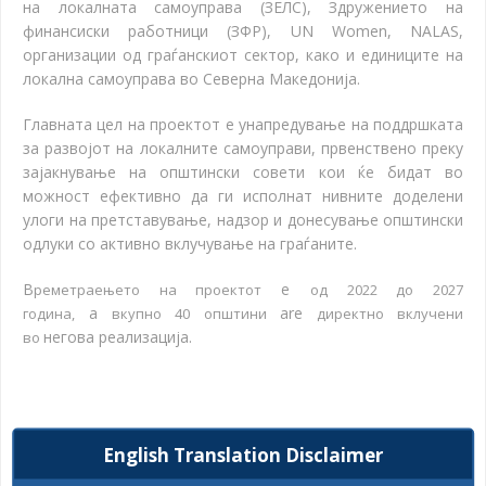
на локалната самоуправа (ЗЕЛС), Здружението на
финансиски работници (ЗФР), UN Women, NALAS,
организации од граѓанскиот сектор, како и единиците на
локална самоуправа во Северна Македонија.
Главната цел на проектот е унапредување на поддршката
за развојот на локалните самоуправи, првенствено преку
зајакнување на општински совети кои ќе бидат во
можност ефективно да ги исполнат нивните доделени
улоги на претставување, надзор и донесување општински
одлуки со активно вклучување на граѓаните.
В
e
реметраењето на проектот
од 2022 до 2027
a
are
година,
вкупно 40 општини
директно вклучени
негова реализација.
во
English Translation Disclaimer