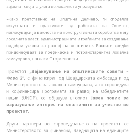
зајакнат својата улога во локалното управување.
–
Како претставник на Општина Делчево, ги споделив
искуствата и практиките од работата на Советот,
нагласувајќи ја важноста на конструктивната соработка меѓу
локалната власт, администрацијата и граѓаните за создавање
подобри услови за развој на општините. Ваквите средби
придонесуваат за поефикасна и потранспарентна локална
, нагласи Стојменовски
самоуправа
.
Проектот
„Зајакнување на општинските совети –
Фаза 2“
, е финансиран од Швајцарската амбасада и од
Министерството за локална самоуправа, а го спроведува
и кофинансира Програмата за развој на Обединетите
нации (UNDP), се објавува вториот
Јавен повик за
изразување интерес на општините за учество во
проектот
.
Други партнери во спроведувањето на проектот се
Министерството за финансии, Заедницата на единиците