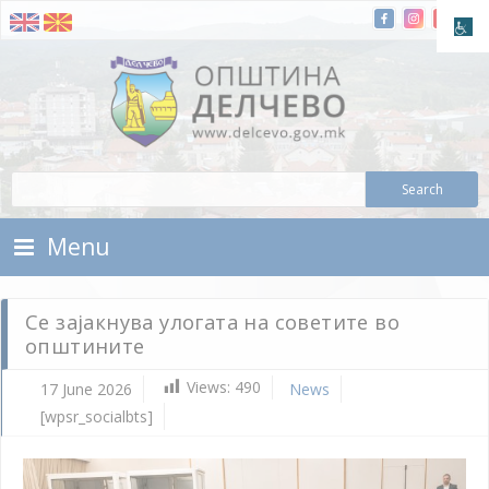
Skip To Content
Municipality of Delchevo
Municipality of Delchevo
Menu
Се зајакнува улогата на советите во
општините
Views:
490
17 June 2026
News
[wpsr_socialbts]