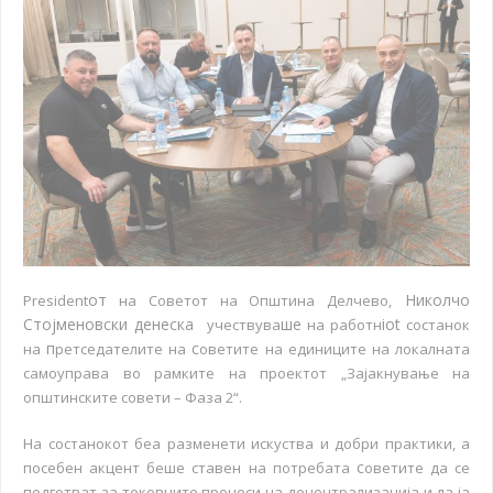
от
Николчо
President
на Советот на Општина Делчево,
Стојменовски денеска
ше
iot
учествува
на работн
состанок
п
с
на
ретседателите на
оветите на единиците на локалната
самоуправа во рамките на проектот „Зајакнување на
општинските совети – Фаза 2“.
На состанокот беа разменети искуства и добри практики, а
с
посебен акцент беше ставен на потребата
оветите да се
подготват за тековните процеси на децентрализација и да ја