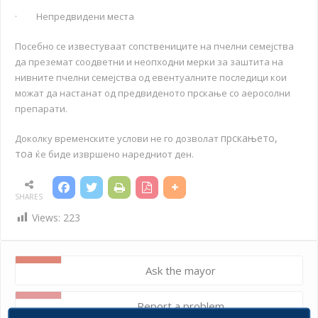
· Непредвидени места
Посебно се известуваат сопствениците на пчелни семејства
да преземат соодветни и неопходни мерки за заштита на
нивните пчелни семејства од евентуалните последици кои
можат да настанат од предвиденото прскање со аеросолни
препарати.
прскањето,
Доколку временските услови не го дозволат
тоа
ќе биде извршено наредниот ден.
SHARES
Views:
223
Ask the mayor
Report a problem