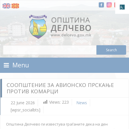
Skip To Content
Municipality of Delchevo
Municipality of Delchevo
Menu
СООПШТЕНИЕ ЗА АВИОНСКО ПРСКАЊЕ
ПРОТИВ КОМАРЦИ
Views:
223
22 June 2026
News
[wpsr_socialbts]
Општина Делчево ги известува граѓаните дека на ден