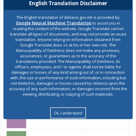
English Translation Disclaimer
Budget and finances
The English translation of delcevo.gov.mk is provided by
Google Neural Machine Translation
to assist you in
Building Permit
reading the content of the website. Google Translate cannot
translate all types of documents, and may not provide an exact
translation. Anyone relying on information obtained from
Google Translate does so at his or her own risk. The
E-Urbanism
Manucipatility of Delchevo does not make any promises,
assurances, or guarantees as to the accuracy of the
translations provided. The Manucipatility of Delchevo, its
officers, employees, and / or agents shall not be liable for
Construction land
damages or losses of any kind arising out of, or in connection
with, the use or performance of such information, including but
not limited to, damages or losses caused by reliance upon the
accuracy of any such information, or damages incurred from the
Register of services
viewing, distributing, or copying of such materials.
Ok, I understand
Public acquisitions