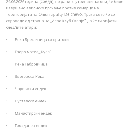
(среда)
24.06.2026 година
, во раните утрински часови, ќе биде
извршено авионско прскање против комарци на
О
Delchevo
територијата на
municipality
. Прскањето ќе се
„
"
,
спроведе од страна на
Аеро Клуб Скопје
а ќе ги опфати
n
след
ите атари:
· Река Брегалница со притоки
„
"
· Езеро мотел,
Кула
· Река Габровчица
Р
· Звегорска
ека
e
· Чаршиски
ндек
· Пустевски ендек
· Манастирски ендек
· Грозданец ендек