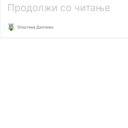
Покана
Продолжи со читање
за
учество
на
Општина Делчево
прва
форумск
сесија