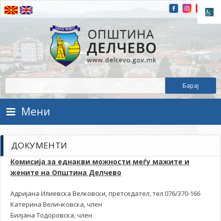
Прескокнете на содржината
Општина Делчево
Општина Делчево
Мени
ДОКУМЕНТИ
Комисија за еднакви можности меѓу мажите и
жените на Општина Делчево
Адријана Илиевска Велковски, претседател, тел.076/370-166
Катерина Величковска, член
Билјана Тодоровска, член