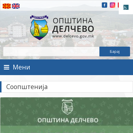
Прескокнете на содржината
Општина Делчево
Општина Делчево
Мени
Соопштенија