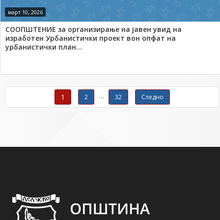
март 10, 2026
СООПШТЕНИЕ за организирање на јавен увид на
изработен Урбанистички проект вон опфат на
урбанистички план...
Навигација со објавувања
…
1
2
32
Следно