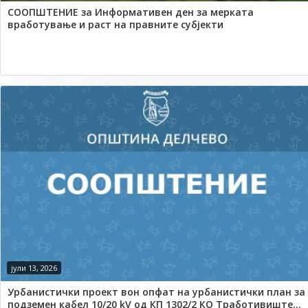
СООПШТЕНИЕ за Информативен ден за мерката
вработување и раст на правните субјекти
јули 13, 2026
Урбанистички проект вон опфат на урбанистички план за
подземен кабел 10/20 kV од КП 1302/2 КО Тработивиште...