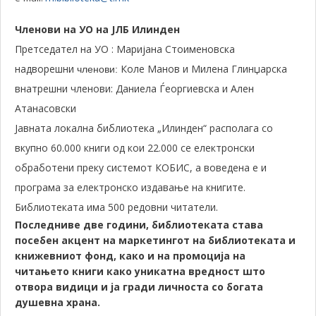
Членови на УО на ЈЛБ Илинден
Претседател на УО : Маријана Стоименовска
надворешни
Коле Манов и Милена Глинџарска
членови:
внатрешни членови: Даниела Ѓеоргиевска и Ален
Атанасовски
Јавната локална библиотека „Илинден“ располага со
вкупно 60.000 книги од кои 22.000 се електронски
обработени преку системот КОБИС, а воведена е и
програма за електронско издавање на книгите.
Библиотеката има 500 редовни читатели.
Последниве две години, библиотеката става
п
осебен акцент на маркетингот на библиотеката и
книжевниот фонд, како и на промоција на
читањето книги како уникатна вредност што
отвора видици и ја гради личноста со богата
душевна храна.