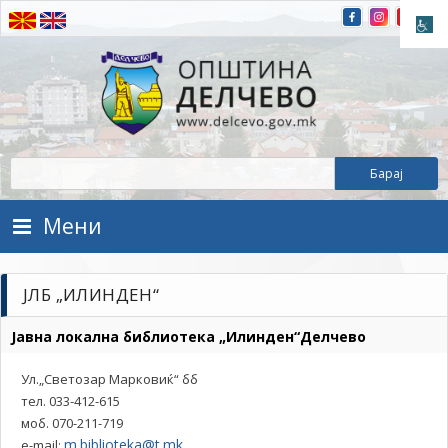
Прескокнете на содржината
Општина Делчево
Општина Делчево
Мени
ЈЛБ „ИЛИНДЕН“
Јавна локална библиотека „Илинден“Делчево
Ул.„Светозар Mарковиќ“ бб
тел. 033-412-615
моб. 070-211-719
m.biblioteka@t.mk
е-mail: