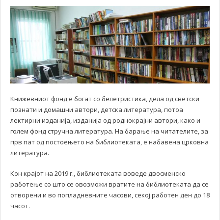
Книжевниот фонд е богат со белетристика, дела од светски
познати и домашни автори, детска литература, потоа
лектирни изданија, изданија од роднокрајни автори, како и
голем фонд стручна литература. На барање на читателите, за
прв пат од постоењето на библиотеката, е набавена црковна
литература.
Кон крајот на 2019 г., библиотеката воведе двосменско
работење со што се овозможи вратите на библиотеката да се
отворени и во попладневните часови, секој работен ден до 18
часот.