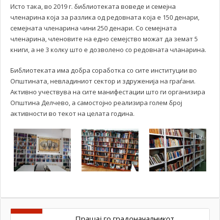
Исто така, во 2019 г. библиотеката воведе и семејна
членарина која за разлика од редовната која е 150 денари,
семејната членарина чини 250 денари. Со семејната
членарина, членовите на едно семејство можат да земат 5
книги, а не 3 колку што е дозволено со редовната чланарина.
Библиотеката има добра соработка со сите институции во
Општината, невладиниот сектор и здруженија на граѓани.
Активно учествува на сите манифестации што ги организира
Општина Делчево, а самостојно реализира голем број
активности во текот на целата година.
Прашај го градоначалникот