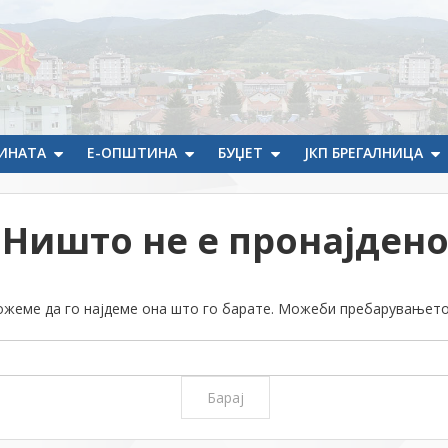
ИНАТА
Е-ОПШТИНА
БУЏЕТ
ЈКП БРЕГАЛНИЦА
Ништо не е пронајден
можеме да го најдеме она што го барате. Можеби пребарувањет