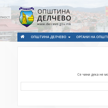
Прескокнете на содржината
апност
Општина Делчево
Општина Делчево
ОПШТИНА ДЕЛЧЕВО
ОРГАНИ НА ОПШТ
Се чини дека не 