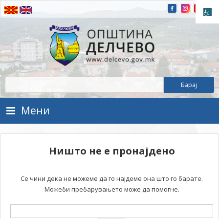
Прескокнете на содржината
Општина Делчево
Општина Делчево
Мени
Ништо не е пронајдено
Се чини дека не можеме да го најдеме она што го барате.
Можеби пребарувањето може да помогне.