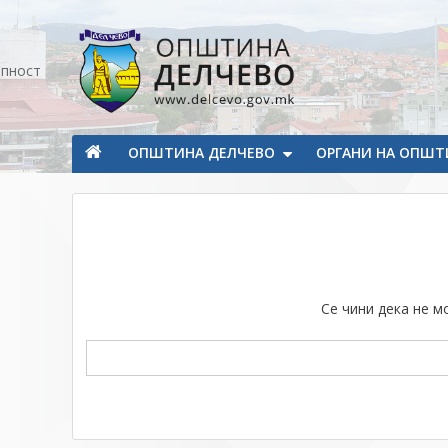
Прескокнете на содржината
апност
Општина Делчево
Општина Делчево
ОПШТИНА ДЕЛЧЕВО
ОРГАНИ НА ОПШТ
Се чини дека не 