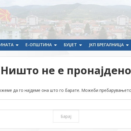
ИНАТА
Е-ОПШТИНА
БУЏЕТ
ЈКП БРЕГАЛНИЦА
Ништо не е пронајден
можеме да го најдеме она што го барате. Можеби пребарувањет