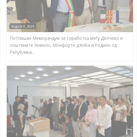
August 8, 2026
Потпишан Меморандум за соработка меѓу Делчево и
општините Новело, Монфорте д’Алба и Родино од
Република...