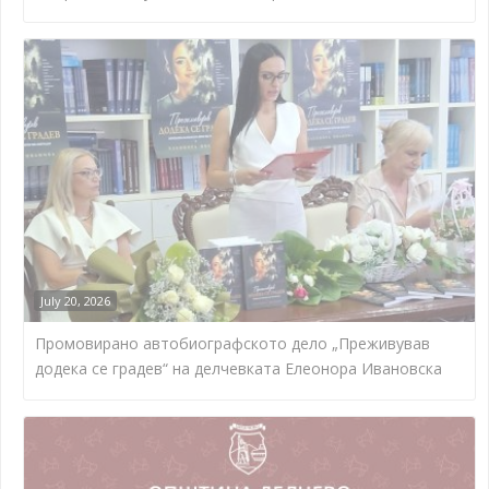
July 20, 2026
Промовирано автобиографското дело „Преживував
додека се градев“ на делчевката Елеонора Ивановска