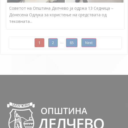
Советот на Општина Делчево ја одржа 13 Седница –
Донесена Одлука за користење на средствата од
тековната...
Posts navigation
…
1
2
85
Next