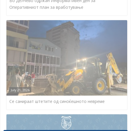
Во Делчево одржан Информативен ден за
Оперативниот план за вработување
July 21, 2026
Се санираат штетите од синоќешното невреме