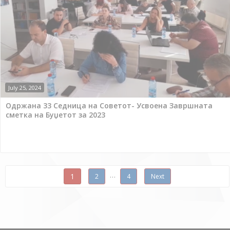
July 25, 2024
Одржана 33 Седница на Советот- Усвоена Завршната
сметка на Буџетот за 2023
Posts navigation
…
1
2
4
Next