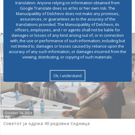
41 Седница на Советот: донесен Ребалансот на Буџетот
translation. Anyone relying on information obtained from
за 2024 година
Google Translate does so at his or her own risk. The
Manucipatility of Delchevo does not make any promises,
assurances, or guarantees as to the accuracy of the
translations provided. The Manucipatility of Delchevo, its
officers, employees, and / or agents shall not be liable for
damages or losses of any kind arising out of, or in connection
with, the use or performance of such information, including but
not limited to, damages or losses caused by reliance upon the
accuracy of any such information, or damages incurred from the
viewing, distributing, or copying of such materials.
Ok, I understand
October 24, 2024
Советот ја одржа 40 редовна Седница