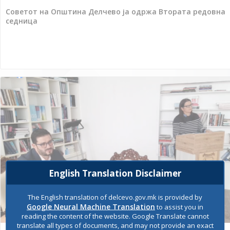
Советот на Општина Делчево ја одржа Втората редовна
седница
English Translation Disclaimer
The English translation of delcevo.gov.mk is provided by
Google Neural Machine Translation
to assist you in
November 15, 2024
reading the content of the website. Google Translate cannot
translate all types of documents, and may not provide an exact