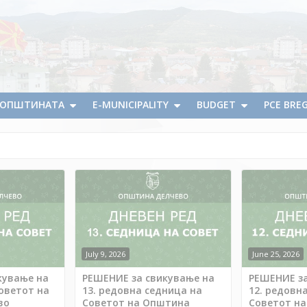
А ОПШТИНАТА
E-MUNICIPALITY
BUDGET
PCE BRE
July 9, 2026
June 25, 2026
кување на
РЕШЕНИЕ за свикување на
РЕШЕНИЕ з
оветот на
13. редовна седница на
12. редовн
во
Советот на Општина
Советот н