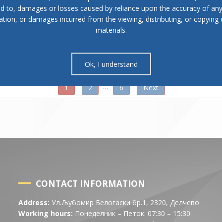
December 29, 2025
November 25, 
ed to, damages or losses caused by reliance upon the accuracy of an
ation, or damages incurred from the viewing, distributing, or copying 
кување на
РЕШЕНИЕ за свикување на
РЕШЕНИЕ за
ица на
Трета редовна седница на
Втора редо
materials.
тина
Советот на Општина
Советот н
Делчево
Делчево
Ok, I understand
…
1
2
6
Next
CONTACT INFORMATION
Address:
Ул.Љубомир Белогаски бр.1, 2320, Делчево
Working hours:
Понеделник – Петок: 07:30 – 15:30