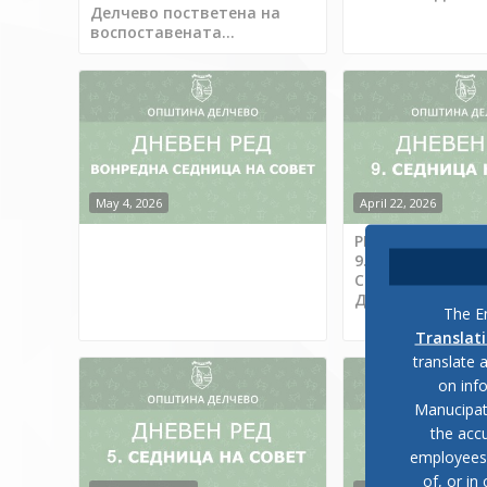
Делчево постветена на
воспоставената...
May 4, 2026
April 22, 2026
РЕШЕНИЕ за сви
9. редовна седн
Советот на Опш
Делчево
The En
Translat
translate 
on inf
Manucipat
the accu
employees, 
of, or in