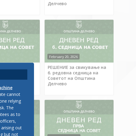
Делчево
February 20, 2026
 свикување на
РЕШЕНИЕ за свикување на
седница на
6. редовна седница на
а Општина
Советот на Општина
Делчево
achine
late cannot
one relying
sk. The
tees as to
officers,
 arising out
ng but not