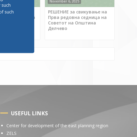
2025
November 6, 2025
y such
of such
 свикување на
РЕШЕНИЕ за свикување на
вна седница на
Прва редовна седница на
а Општина
Советот на Општина
Делчево
USEFUL LINKS
Center for development of the east planning region
ZELS