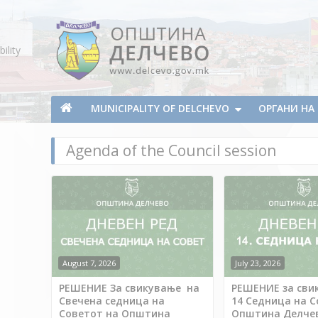
Skip To Content
ility
Municipality of Delchevo
Municipality of Delchevo
MUNICIPALITY OF DELCHEVO
ОРГАНИ Н
Agenda of the Council session
August 7, 2026
July 23, 2026
РЕШЕНИЕ За свикување на
РЕШЕНИЕ за сви
Свечена седница на
14 Седница на С
Советот на Општина
Општина Делче