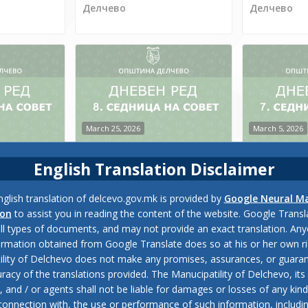
Делчево
Делчево
March 25, 2026
March 5, 2026
кување на
РЕШЕНИЕ за свикување на
РЕШЕНИЕ за
English Translation Disclaimer
ица на
8. редовна седница на
7.редовна 
тина
Советот на Општина
Советот н
Делчево
Делчево
glish translation of delcevo.gov.mk is provided by
Google Neural M
ion
to assist you in reading the content of the website. Google Trans
all types of documents, and may not provide an exact translation. Any
ormation obtained from Google Translate does so at his or her own ri
ility of Delchevo does not make any promises, assurances, or guaran
racy of the translations provided. The Manucipatility of Delchevo, its 
and / or agents shall not be liable for damages or losses of any kind
 connection with, the use or performance of such information, includi