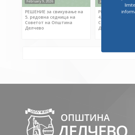
February 9, 2026
January 23, 2026
limit
inform
РЕШЕНИЕ за свикување на
РЕШЕНИЕ за сви
5. редовна седница на
4. редовна седн
Советот на Општина
Советот на Опш
Делчево
Делчево
Posts navigation