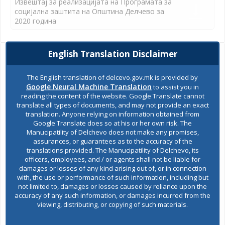
Извештај за реализацијата на Програмата за
социјална заштита на Општина Делчево за
2020 година
English Translation Disclaimer
Ask the mayor
The English translation of delcevo.gov.mk is provided by
Google Neural Machine Translation
to assist you in
Report a problem
reading the content of the website. Google Translate cannot
translate all types of documents, and may not provide an exact
translation. Anyone relying on information obtained from
Budget and finances
Google Translate does so at his or her own risk. The
Manucipatility of Delchevo does not make any promises,
Building Permit
assurances, or guarantees as to the accuracy of the
translations provided. The Manucipatility of Delchevo, its
officers, employees, and / or agents shall not be liable for
damages or losses of any kind arising out of, or in connection
E-Urbanism
with, the use or performance of such information, including but
not limited to, damages or losses caused by reliance upon the
accuracy of any such information, or damages incurred from the
viewing, distributing, or copying of such materials.
Construction land