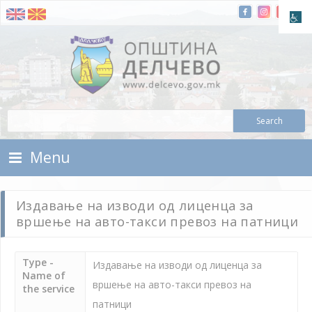
Skip To Content
Municipality of Delchevo
Municipality of Delchevo
Menu
Издавање на изводи од лиценца за
вршење на авто-такси превоз на патници
Type -
Издавање на изводи од лиценца за
Name of
вршење на авто-такси превоз на
the service
патници