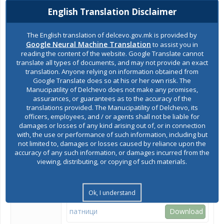
Receipt of
Municipal Service Center (MTC)
English Translation Disclaimer
the
request
The English translation of delcevo.gov.mk is provided by
Place of
Одделение за урбанизам, заштита на
Google Neural Machine Translation
to assist you in
realization
животна средина, комунални дејности и
reading the content of the website. Google Translate cannot
сообраќај
translate all types of documents, and may not provide an exact
translation. Anyone relying on information obtained from
Deadline
Во рок од 30 дена од денот на приемот на
Google Translate does so at his or her own risk. The
for
барањето
Manucipatility of Delchevo does not make any promises,
realization
assurances, or guarantees as to the accuracy of the
Manner of
In a way that the applicant has stated in the
translations provided. The Manucipatility of Delchevo, its
submitting
request, as follows:
officers, employees, and / or agents shall not be liable for
the service
damages or losses of any kind arising out of, or in connection
лично подигање од ОЦУ од страна
with, the use or performance of such information, including but
/
на подносителот – барателот на
not limited to, damages or losses caused by reliance upon the
document
услугата
accuracy of any such information, or damages incurred from the
по ПТТ пошта
viewing, distributing, or copying of such materials.
Required
Б А Р А Њ Е за издавање на извод од
requirements
Ok, I understand
лиценца за автотакси превоз на
патници
Download