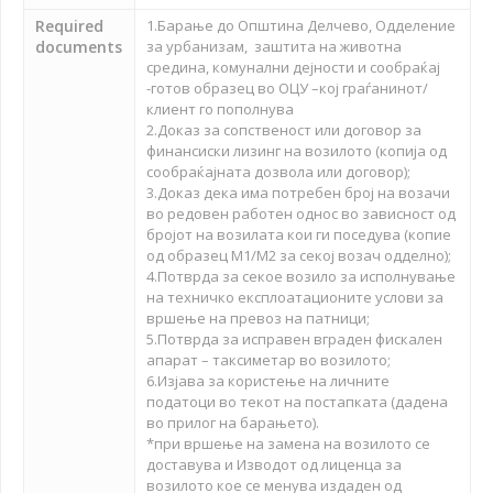
Required
1.Барање до Општина Делчево, Одделение
documents
за урбанизам, заштита на животна
средина, комунални дејности и сообраќај
-готов образец во ОЦУ –кој граѓанинот/
клиент го пополнува
2.Доказ за сопственост или договор за
финансиски лизинг на возилото (копија од
сообраќајната дозвола или договор);
3.Доказ дека има потребен број на возачи
во редовен работен однос во зависност од
бројот на возилата кои ги поседува (копие
од образец М1/М2 за секој возач одделно);
4.Потврда за секое возило за исполнување
на техничко експлоатационите услови за
вршење на превоз на патници;
5.Потврда за исправен вграден фискален
апарат – таксиметар во возилото;
6.Изјава за користење на личните
податоци во текот на постапката (дадена
во прилог на барањето).
*при вршење на замена на возилото се
доставува и Изводот од лиценца за
возилото кое се менува издаден од