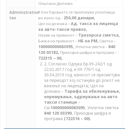
Општина Делчево.
Administrative
1.Кон барањето се приложува уплатница
tax
250,00 денари,
во износ од –
Ад. такса з
а лиценца
Цел на дознака –
за авто-такси превоз
,
Трезорска сметка,
Назив на примачот –
НБ на РМ,
Банка на примачот –
Сметка –
100000000063095,
840
Уплатна сметка –
120 03182,
Приходна шифра и програма –
722315 – 00,
2. Согласно Одлука бр.09-242/1 од
22.02.2017 год. и 09-770/1 од
30.04.2019 год. износот се пресметува
за периодот кој останува до рокот на
важење на лиценцата
;
Цел на
дознака –
Тарифа за обележување,
опремување,
одржување на авто
такси станици
–
См.
100000000063095
, Уплатна сметка
840 120 03390
, Приходна шифра и
програма
(722316 – 00).