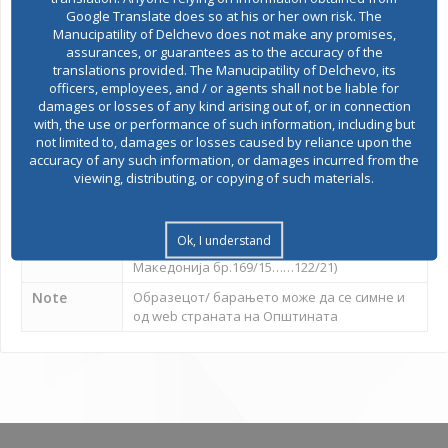
Google Translate does so at his or her own risk. The
по ПТТ пошта
Manucipatility of Delchevo does not make any promises,
assurances, or guarantees as to the accuracy of the
Required
translations provided. The Manucipatility of Delchevo, its
Б А Р А Њ Е за издавање на
requirements
officers, employees, and / or agents shall not be liable for
одобрение за времена измена на
damages or losses of any kind arising out of, or in connection
with, the use or performance of such information, including but
режимот на сообраќај
Download
not limited to, damages or losses caused by reliance upon the
accuracy of any such information, or damages incurred from the
viewing, distributing, or copying of such materials.
Deadline
30 дена од денот на приемот на решението
for appeal
Legal basis
Закон за безбедност на сообраќајот на
Ok, I understand
патиштата, член 14 ( Службен весник на Р.
Македонија бр.169/15……122/21)
Note
Образецот/ барањето може да се симне и
од web страната на Општината