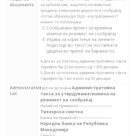
documents
за урбанизам, заштита на животна
средина, комунални дејности и сообраќај
-готов образец во ОЦУ –кој граѓанинот/
клиент го пополнува
Сообраќаен проект за времена
измена на режимот на сообраќај;
Изјава за користење на личните
податоци во текот на постапката
(дадена во прилог на барањето).
4.Доказ за платена административна такса
тарифен бр.22 во износ од 1 350 денари.
5.Доказ за платена административна такса
тарифен бр.1 во износ од 50 денари.
Administrative
Административна
Цел на дознака-
tax
такса за утврдување/измена на
режимот на сообраќај
Назив на примачот————————–
Трезорска сметка
Банка на примачот————————–
Народна банка на Република
Македонија
Сметка