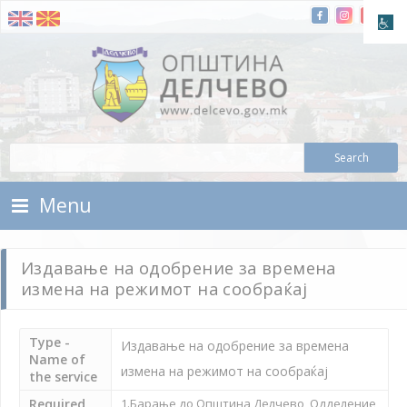
Skip To Content
Municipality of Delchevo
Municipality of Delchevo
Menu
Издавање на одобрение за времена
измена на режимот на сообраќај
Type -
Издавање на одобрение за времена
Name of
измена на режимот на сообраќај
the service
Required
1.Барање до Општина Делчево, Одделение