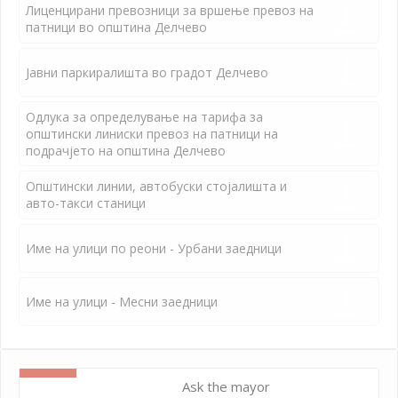
Лиценцирани превозници за вршење превоз на
патници во општина Делчево
Јавни паркиралишта во градот Делчево
Одлука за определување на тарифа за
општински линиски превоз на патници на
подрачјето на општина Делчево
Општински линии, автобуски стојалишта и
авто-такси станици
Име на улици по реони - Урбани заедници
Име на улици - Месни заедници
Ask the mayor