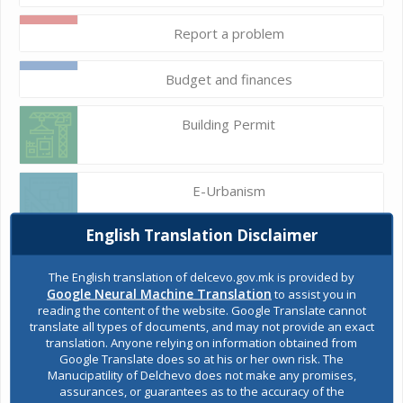
Report a problem
Budget and finances
Building Permit
E-Urbanism
English Translation Disclaimer
Construction land
The English translation of delcevo.gov.mk is provided by
Google Neural Machine Translation
to assist you in
reading the content of the website. Google Translate cannot
Register of services
translate all types of documents, and may not provide an exact
translation. Anyone relying on information obtained from
Google Translate does so at his or her own risk. The
Manucipatility of Delchevo does not make any promises,
Public acquisitions
assurances, or guarantees as to the accuracy of the