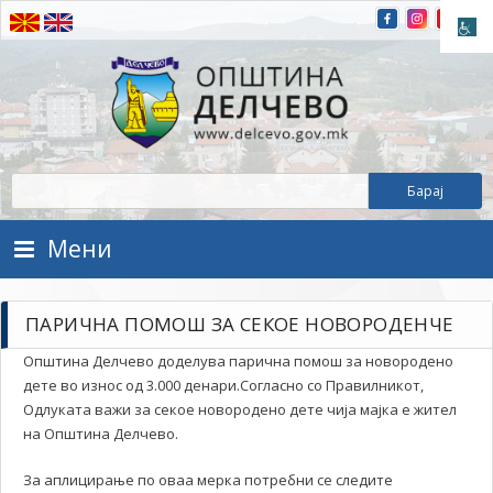
Прескокнете на содржината
Општина Делчево
Општина Делчево
Мени
ПАРИЧНА ПОМОШ ЗА СЕКОЕ НОВОРОДЕНЧЕ
Општина Делчево доделува парична помош за новородено
дете во износ од 3.000 денари.Согласно со Правилникот,
Одлуката важи за секое новородено дете чија мајка е жител
на Општина Делчево.
За аплицирање по оваа мерка потребни се следите