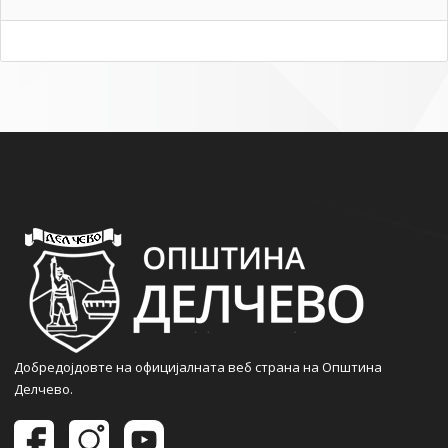
Добредојдовте на официјалната веб страна на Општина
Делчево.