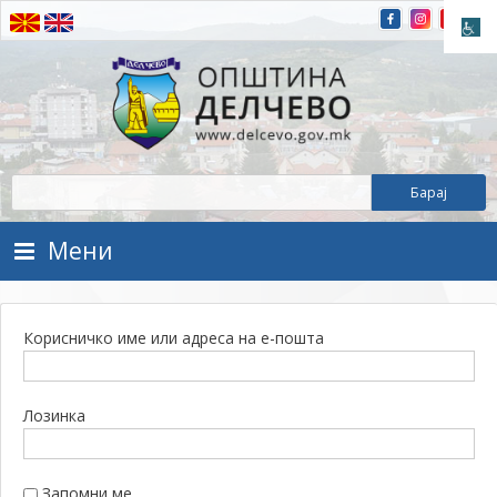
Прескокнете на содржината
Општина Делчево
Општина Делчево
Мени
Корисничко име или адреса на е-пошта
Лозинка
Запомни ме