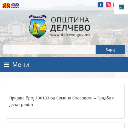
Прескокнете на содржината
Општина Делчево
Општина Делчево
Мени
Пријава број 100133 од Симона Спасовски – Градба и
дива градба