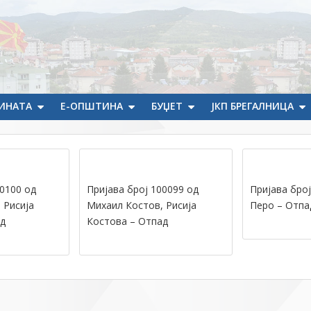
ИНАТА
Е-ОПШТИНА
БУЏЕТ
ЈКП БРЕГАЛНИЦА
00100 од
Пријава број 100099 од
Пријава број
 Рисија
Михаил Костов, Рисија
Перо – Отпа
д
Костова – Отпад