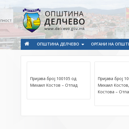
Прескокнете на содржината
апност
Општина Делчево
Општина Делчево
ОПШТИНА ДЕЛЧЕВО
ОРГАНИ НА ОПШТ
Пријава број 100105 од
Пријава број 1
Михаил Костов – Отпад
Михаил Костов,
Костова – Отпа