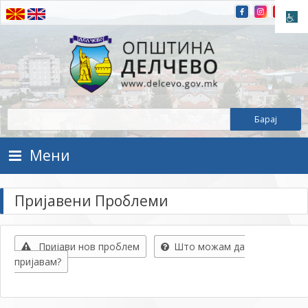
Прескокнете на содржината
Општина Делчево
Општина Делчево
Мени
Пријавени Проблеми
Пријави нов проблем
Што можам да
пријавам?