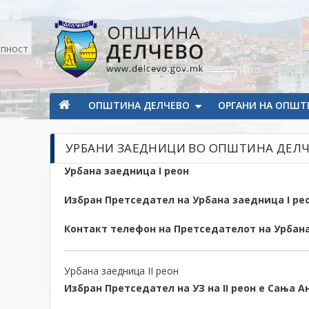
Прескокнете на содржината
апност
Општина Делчево
Општина Делчево
ОПШТИНА ДЕЛЧЕВО
ОРГАНИ НА ОПШТ
УРБАНИ ЗАЕДНИЦИ ВО ОПШТИНА ДЕЛ
Урбана заедница I реон
Избран Претседател на Урбана заедница I ре
Контакт телефон на Претседателот на Урбана
Урбана заедница II реон
Избран Претседател на УЗ на II реон е Сања А