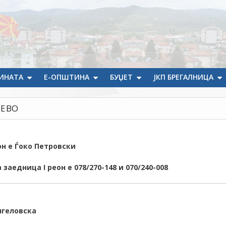
ИНАТА
Е-ОПШТИНА
БУЏЕТ
ЈКП БРЕГАЛНИЦА
ЧЕВО
он е Ѓоко Петровски
 заедница I реон
е
078/270-148 и
070/240-008
нгеловска