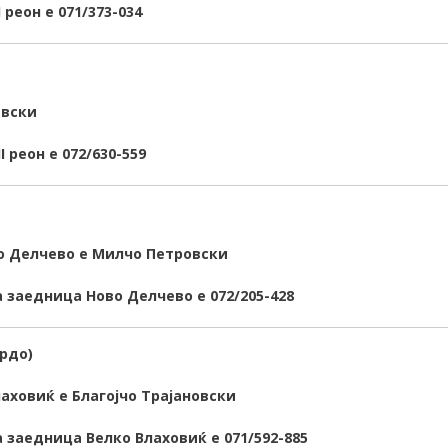
I реон
е 071/373-034
евски
 реон е 072/630-559
о Делчево е Милчо Петровски
 заедница Ново Делчево е 072/205-428
рдо)
лаховиќ
е Благојчо Трајановски
 заедница Велко Влаховиќ е 071/592-885