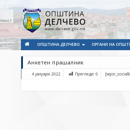
Прескокнете на содржината
апност
Општина Делчево
Општина Делчево
ОПШТИНА ДЕЛЧЕВО
ОРГАНИ НА ОПШТ
Анкетен прашалник
4 јануари 2022
Прегледи:
0
[wpsr_socialb