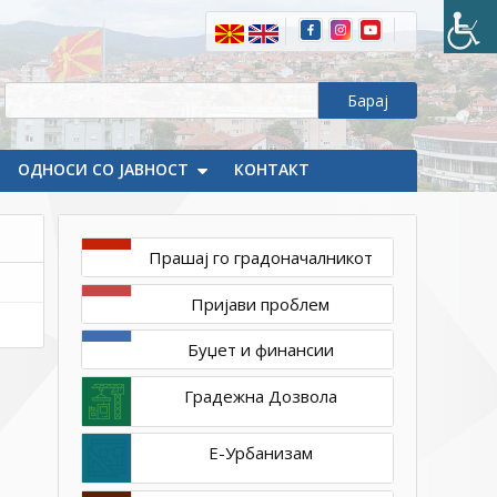
јануари
4,
2022
ОДНОСИ СО ЈАВНОСТ
КОНТАКТ
1ТП1
Анкетен
прашалник
Прашај го градоначалникот
Пријави проблем
Буџет и финансии
Градежна Дозвола
Е-Урбанизам