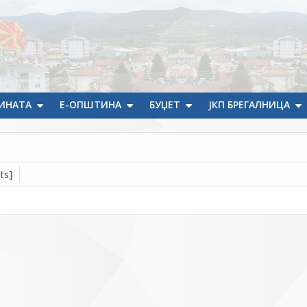
ИНАТА
Е-ОПШТИНА
БУЏЕТ
ЈКП БРЕГАЛНИЦА
ts]