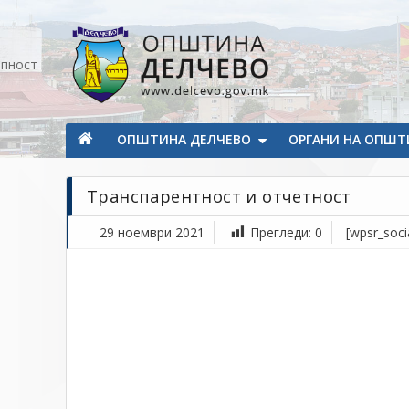
Прескокнете на содржината
апност
Општина Делчево
Општина Делчево
ОПШТИНА ДЕЛЧЕВО
ОРГАНИ НА ОПШТ
Транспарентност и отчетност
29 ноември 2021
Прегледи:
0
[wpsr_soci