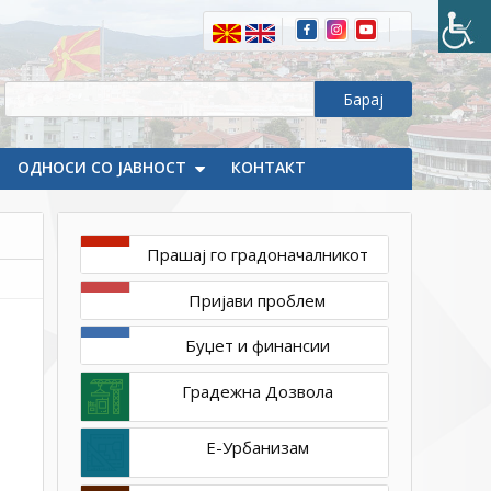
ОДНОСИ СО ЈАВНОСТ
КОНТАКТ
Прашај го градоначалникот
ноември
Пријави проблем
29,
2021
Буџет и финансии
1ТП1
Транспарентност
Градежна Дозвола
и
отчетност
Е-Урбанизам