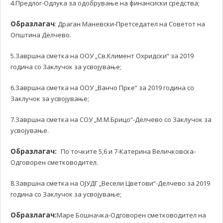
4.Предлог-Одлука за одобрување на финансиски средства;
Образлагач
: Драган Маневски-Претседател на Советот на
Општина Делчево.
5.Завршна сметка на ООУ „Св.Климент Охридски“ за 2019
година со Заклучок за усвојување;
6.Завршна сметка на ООУ „Ванчо Прке“ за 2019 година со
Заклучок за усвојување;
7.Завршна сметка на СОУ „М.М.Брицо“-Делчево со Заклучок за
усвојување.
Образлагач:
По точките 5,6 и 7-Катерина Величковска-
Одговорен сметководител.
8.Завршна сметка на ОЈУДГ „Весели Цветови“-Делчево за 2019
година со Заклучок за усвојување;
Образлагач:
Маре Бошначка-Одговорен сметководител на