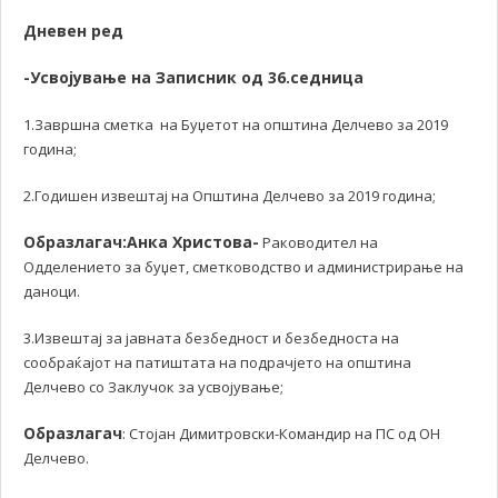
Дневен ред
-Усвојување на Записник од 36.седница
1.Завршна сметка на Буџетот на општина Делчево за 2019
година;
2.Годишен извештај на Општина Делчево за 2019 година;
Образлагач:Анка Христова-
Раководител на
Одделението за буџет, сметководство и администрирање на
даноци.
3.Извештај за јавната безбедност и безбедноста на
сообраќајот на патиштата на подрачјето на општина
Делчево со Заклучок за усвојување;
Образлагач
: Стојан Димитровски-Командир на ПС од ОН
Делчево.