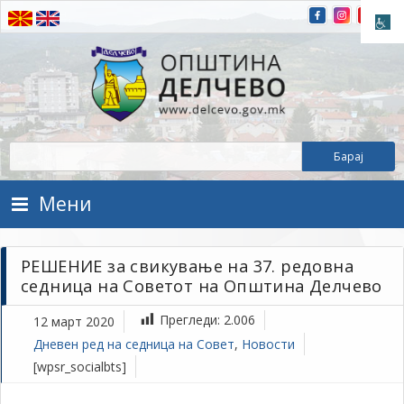
Прескокнете на содржината
Општина Делчево
Општина Делчево
Мени
РЕШЕНИЕ за свикување на 37. редовна
седница на Советот на Општина Делчево
Прегледи:
2.006
12 март 2020
Дневен ред на седница на Совет
,
Новости
[wpsr_socialbts]