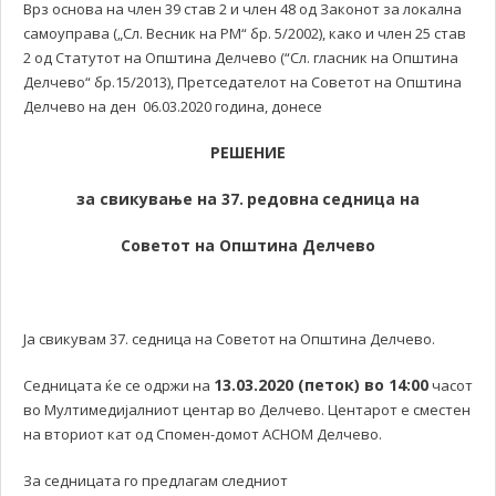
Врз основа на член 39 став 2 и член 48 од Законот за локална
самоуправа („Сл. Весник на РМ“ бр. 5/2002), како и член 25 став
2 од Статутот на Општина Делчево (“Сл. гласник на Општина
Делчево“ бр.15/2013), Претседателот на Советот на Општина
Делчево на ден 06.03.2020 година, донесе
РЕШЕНИЕ
за свикување на 37
.
редовна
седница на
Советот на Општина Делчево
Ја свикувам 37. седница на Советот на Општина Делчево.
13.03.2020 (петок)
во
14:00
Седницата ќе се одржи на
часот
во Мултимедијалниот центар во Делчево. Центарот е сместен
на вториот кат од Спомен-домот АСНОМ Делчево.
За седницата го предлагам следниот