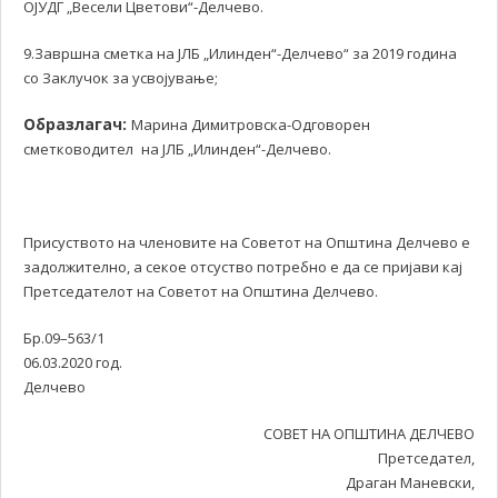
ОЈУДГ „Весели Цветови“-Делчево.
9.Завршна сметка на ЈЛБ „Илинден“-Делчево“ за 2019 година
со Заклучок за усвојување;
Образлагач:
Марина Димитровска-Одговорен
сметководител
на ЈЛБ „Илинден“-Делчево.
Присуството на членовите на Советот на Општина Делчево е
задолжително, а секое отсуство потребно е да се пријави кај
Претседателот на Советот на Општина Делчево.
Бр.09–563/1
06.03.2020 год.
Делчево
СОВЕТ НА ОПШТИНА ДЕЛЧЕВО
Претседател,
Драган Маневски,