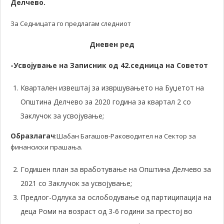
Делчево.
За Седницата го предлагам следниот
Дневен ред
-Усвојување на Записник од 42.седница на Советот
Квартален извештај за извршувањето на Буџетот на
Општина Делчево за 2020 година за квартал 2 со
Заклучок за усвојување;
Образлагач
:Шабан Багашов-Раководител на Сектор за
финансиски прашања.
Годишен план за вработување на Општина Делчево за
2021 со Заклучок за усвојување;
Предлог-Одлука за ослободување од партиципација на
деца Роми на возраст од 3-6 години за престој во