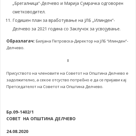
„Брегалница“-Делчево и Марија Сумрачка одговорен
сметководител.
Годишен план за вработување на ЈЛБ „Илинден“-
Делчево за 2021 година со Заклучок за усвојување.
Образлагач:
Билјана Петровска-Директор на ЈЛБ “Илинден“-
Делчево.
II
Присуството на членовите на Советот на Општина Делчево е
задолжително, а секое отсуство потребно е да се пријави кај
Претседателот на Советот на Општина Делчево.
Бр
.09
-1402/1
СОВЕТ НА ОПШТИНА ДЕЛЧЕВО
24.08.2020