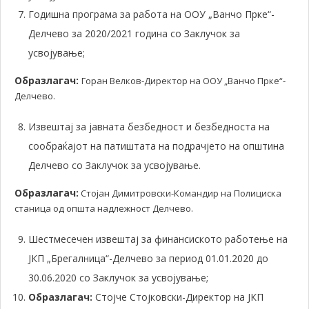
Годишна програма за работа на ООУ „Ванчо Прке“-
Делчево за 2020/2021 година со Заклучок за
усвојување;
Образлагач:
Горан Велков-Директор на ООУ „Ванчо Прке“-
Делчево.
Извештај за јавната безбедност и безбедноста на
сообраќајот на патиштата на подрачјето на општина
Делчево со Заклучок за усвојување.
Образлагач:
Стојан Димитровски-Командир на Полициска
станица од општа надлежност Делчево.
Шестмесечен извештај за финансиското работење на
ЈКП „Брегалница“-Делчево за период 01.01.2020 до
30.06.2020 со Заклучок за усвојување;
Образлагач:
Стојче Стојковски-Директор на ЈКП