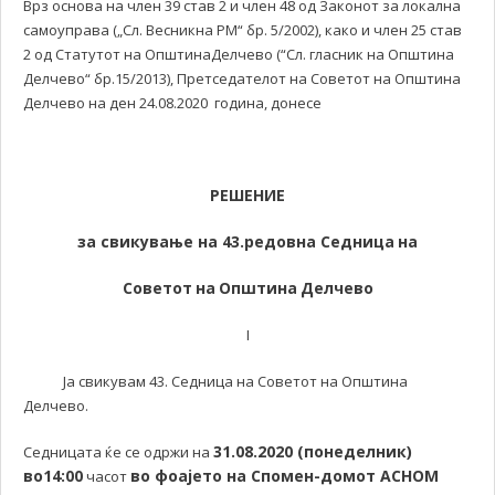
Врз основа на член 39 став 2 и член 48 од Законот за локална
самоуправа („Сл. Весникна РМ“ бр. 5/2002), како и член 25 став
2 од Статутот на ОпштинаДелчево (“Сл. гласник на Општина
Делчево“ бр.15/2013), Претседателот на Советот на Општина
Делчево на ден 24.08.2020 година, донесе
РЕШЕНИЕ
за свикување на 43
.редовна С
едница
на
Советот
на
Општина
Делчево
I
Ја свикувам 43. Седница на Советот на Општина
Делчево.
31
.
08.2020 (понеделник)
Седницата ќе се одржи на
во
14:00
во фоајето на Спомен-домот АСНОМ
часот