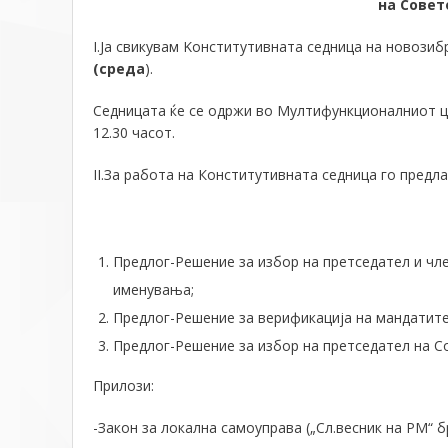
на Совет
I.Ја свикувам Kонститутивната седница на новози
(
среда
).
Седницата ќе се одржи во Мултифункционалниот ц
12.30 часот.
II.За работа на Конститутивната седница го предл
Предлог-Решение за избор на претседател и ч
именувања;
Предлог-Решение за верификација на мандатите
Предлог-Решение за избор на претседател на С
Прилози:
-Закон за локална самоуправа („Сл.весник на РМ“ бр