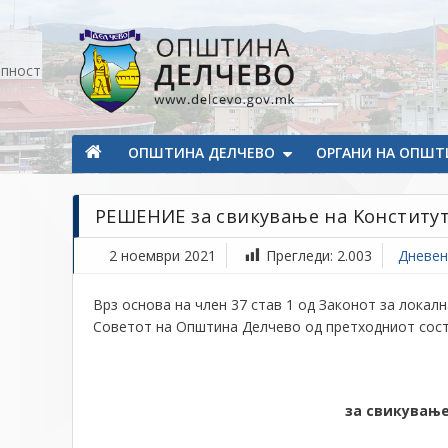
Прескокнете на содржината
апност
Општина Делчево
Општина Делчево
ОПШТИНА ДЕЛЧЕВО
ОРГАНИ НА ОПШТ
РЕШЕНИЕ за свикување на Kонститу
2 ноември 2021
Прегледи:
2.003
Дневен
Врз основа на член 37 став 1 од Законот за локалн
Советот на Општина Делчево од претходниот состав
за свикувањ