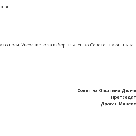
чево;
да го носи Уверението за избор на член во Советот на општина
Совет на Општина Делч
Претседа
Драган Манев