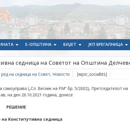
ИНАТА
Е-ОПШТИНА
БУЏЕТ
ЈКП БРЕГАЛНИЦА
тивна седница на Советот на Општина Делчев
 ред на седница на Совет
,
Новости
[wpsr_socialbts]
а самоуправа („Сл. Весник на РМ“ бр. 5/2002), Претседателот на
, на ден 26.10.2021 година, донесe
РЕШЕНИЕ
е на
K
онститутивна седница