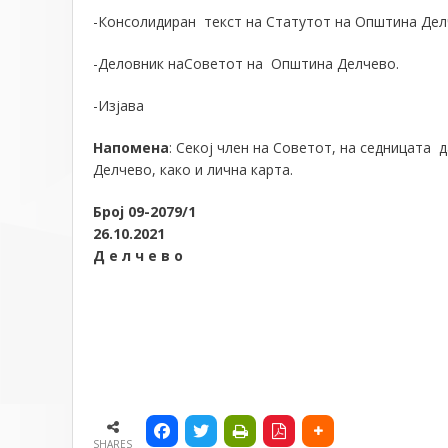
-Консолидиран текст на Статутот на Општина Дел
-Деловник наСоветот на Општина Делчево.
-Изјава
Напомена
: Секој член на Советот, на седницата 
Делчево, како и лична карта.
Број 0
9
-2079/1
26.10.2021
Д е л ч е в о
SHARES