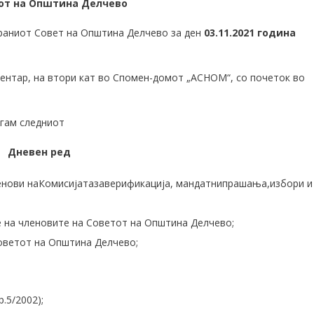
от на Општина Делчево
браниот Совет на Општина Делчево за ден
03.11.2021
година
ентар, на втори кат во Спомен-домот „АСНОМ“, со почеток во
агам следниот
Дневен ред
ленови наКомисијатазаверификација, мандатнипрашања,избори и
 на членовите на Советот на Општина Делчево;
оветот на Општина Делчево;
.5/2002);