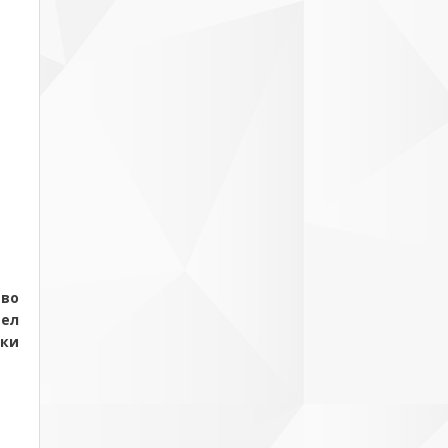
ево
тел
ски