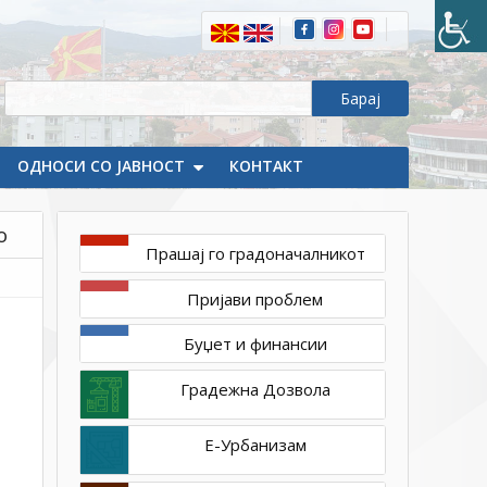
свикување
на
Kонститутивна
седница
на
Советот
ОДНОСИ СО ЈАВНОСТ
КОНТАКТ
на
Општина
Делчево
о
Прашај го градоначалникот
Пријави проблем
Буџет и финансии
Градежна Дозвола
Е-Урбанизам