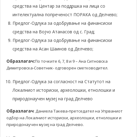
средства на Центар за поддршка на лица со
интелектуална попреченост ПОРАКА од Делчево;
Предлог-Одлука за одобрување на финансиски
средства на Војчо Атанасов од с. Град;
Предлог-Одлука за одобрување на финансиски
средства на Асан Шаинов од Делчево;
Образлагач:
По точките 6, 7, 8 и 9 – Ана Ситновска
Димитровска-Советник- одговорен сметководител.
Предлог-Одлука за согласност на Статутот на
Локалниот историски, археолошки, етнолошки и
природонаучен музеј на град Делчево
Образлагач
: Даниела Такева-претседател на Упрваниот
одбор на Локалниот историски, археолошки, етнолошки и
природонаучен музеј на град Делчево.