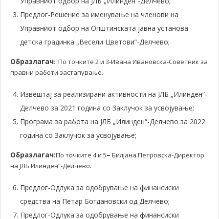
Управниот одбор на ЈЛБ „Илинден“-Делчево;
Предлог-Решение за именување на членови на
Управниот одбор на Општинската јавна установа
детска градинка „Весели Цветови“-Делчево;
Образлагач
: По точките 2 и 3-Ивана Ивановска-Советник за
правни работи застапување.
Извештај за реализирани активности на ЈЛБ „Илинден“-
Делчево за 2021 година со Заклучок за усвојување;
Програма за работа на ЈЛБ „Илинден“-Делчево за 2022
година со Заклучок за усвојување;
Образлагач:
–
По точките 4 и 5
Билјана Петровска-Директор
на ЈЛБ Илинден“-Делчево.
Предлог-Одлука за одобрување на финансиски
средства на Петар Богдановски од Делчево;
Предлог-Одлука за одобрување на финансиски