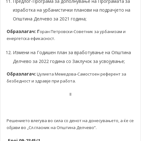
Предлог-Програма за дополнување на Програмата за
изработка на урбанистички планови на подрачјето на
Општина Делчево за 2021 година;
Образлагач: Г
оран Петровски-Советник за урбанизам и
енергетска ефикасност.
Измени на Годишен план за вработување на Општина
Делчево за 2022 година со Заклучок за усвојување;
Образлагач:
Џулиета Мемедова-Самостоен референт за
безбедност и здравје при работа.
II
Решението влегува во сила со денот на донесувањето, а ќе се
објави во „Сл.гласник на Општина Делчево“.
Број 09-
2345/1