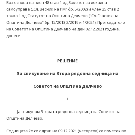
Врз основа на член 48 став 1 од Законот за локална
самоуправа („Сл. Весник на РМ“ бр. 5/2002) и член 25 став 2
точка 1 од Статутот на Општина Делчево (“Сл. Гласник на
Општина Делчево“ бр. 15/2013,2/2019 и 1/2021), Претседателот
на Советот на Општина Делчево на ден 02.12.2021 година,
донесe
РЕШЕНИЕ
За свикување на
Втора редовна
седница на
Советот
на
Општина
Делчево
I
Ја свикувам Втората редовна седница на Советот на
Општина Делчево.
Седницата ќе се одржи на 09.12.2021 (четврток) со почеток во