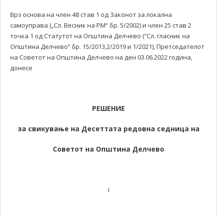
Врз основа на член 48 став 1 од Законот за локална
самоуправа („Сл. Весник на РМ“ бр. 5/2002) и член 25 став 2
точка 1 од Статутот на Општина Делчево (“Сл. гласник на
Општина Делчево“ бр. 15/2013,2/2019 и 1/2021), Претседателот
на Советот на Општина Делчево на ден 03.06.2022 година,
донесe
РЕШЕНИЕ
за свикување на
Десеттата редовна
седница на
Советот на Општина Делчево
I