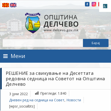
Прескокнете на содржината
Општина Делчево
Општина Делчево
Мени
РЕШЕНИЕ за свикување на Десеттата
редовна седница на Советот на Општина
Делчево
Прегледи:
1.840
3 јуни 2022
Дневен ред на седница на Совет
,
Новости
[wpsr_socialbts]