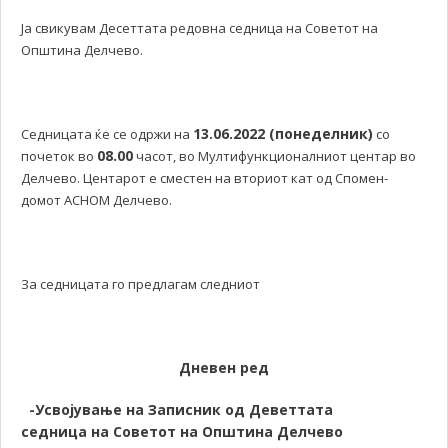
Ја свикувам Десеттата редовна седница на Советот на
Општина Делчево.
13.06.2022 (понеделник)
Седницата ќе се одржи на
со
08.00
почеток во
часот, во Мултифункционалниот центар во
Делчево. Центарот е сместен на вториот кат од Спомен-
домот АСНОМ Делчево.
За седницата го предлагам следниот
Дневен ред
-Усвојување на Записник од Деветтата
седница
на Советот на Општина Делчево