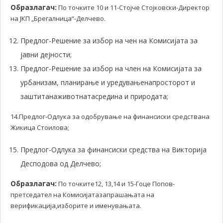
Образлагач:
По точките 10 и 11-Стојче Стојковски-Директор
на ЈКП „Брегалница“-Делчево.
Предлог-Решение за избор на чен на Комисијата за
јавни дејности;
Предлог-Решение за избор на член на Комисијата за
урбанизам, планирање и уредувањенапросторот и
заштитанаживотнатасредина и природата;
14.Предлог-Одлука за одобрување на финансиски средствана
Жикица Стоилова;
Предлог-Одлука за финансиски средства на Викторија
Десподова од Делчево;
Образлагач:
По точките12, 13,14 и 15-Гоце Попов-
претседател на Комисијатазапрашањата на
верификација,изборите и именувањата.