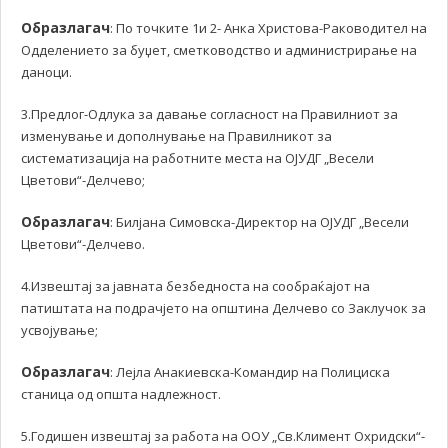
Образлагач
: По точките 1и 2- Анка Христова-Раководител на
Одделението за буџет, сметководство и администрирање на
даноци.
3.Предлог-Одлука за давање согласност на Правилниот за
изменување и дополнување на Правилникот за
систематизација на работните места на ОЈУДГ „Весели
Цветови“-Делчево;
Образлагач
: Билјана Симовска-Директор на ОЈУДГ „Весели
Цветови“-Делчево.
4.Извештај за јавната безбедноста на сообраќајот на
патиштата на подрачјето на општина Делчево со Заклучок за
усвојување;
Образлагач
: Лејла Анакиевска-Командир на Полициска
станица од општа надлежност.
5.Годишен извештај за работа на ООУ „Св.Климент Охридски“-