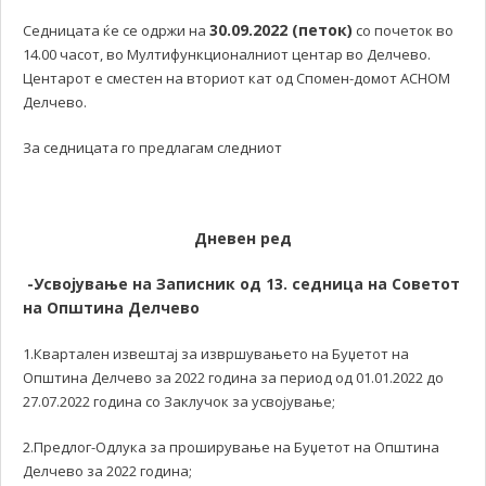
30.
09.2022 (петок)
Седницата ќе се одржи на
со почеток во
14.00 часот, во Мултифункционалниот центар во Делчево.
Центарот е сместен на вториот кат од Спомен-домот АСНОМ
Делчево.
За седницата го предлагам следниот
Дневен ред
-Усвојување на Записник од 13. седница
на Советот
на Општина Делчево
1.Квартален извештај за извршувањето на Буџетот на
Општина Делчево за 2022 година за период од 01.01.2022 до
27.07.2022 година со Заклучок за усвојување;
2.Предлог-Одлука за проширување на Буџетот на Општина
Делчево за 2022 година;