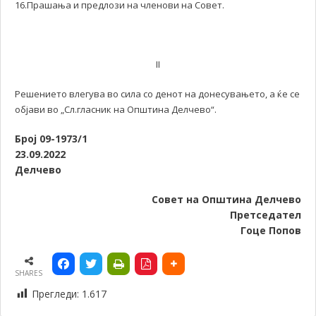
16.Прашања и предлози на членови на Совет.
II
Решението влегува во сила со денот на донесувањето, а ќе се
објави во „Сл.гласник на Општина Делчево“.
Број 09-1973
/1
23
.09.
2022
Делчево
Совет на Општина Делчево
Претседател
Гоце Попов
SHARES
Прегледи:
1.617