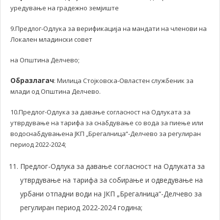
уредување на градежно земјиште
9.Предлог-Одлука за верификација на мандати на членови на
Локален младински совет
на Општина Делчево;
Образлагач
: Милица Стојковска-Овластен службеник за
млади од Општина Делчево.
10.Предлог-Одлука за давање согласност на Одлуката за
утврдување на тарифа за снабдување со вода за пиење или
водоснабдувањена ЈКП „Брегалница“-Делчево за регулиран
период 2022-2024;
Предлог-Одлука за давање согласност на Одлуката за
утврдување на тарифа за собирање и одведување на
урбани отпадни води на ЈКП „Брегалница“-Делчево за
регулиран период 2022-2024 година;