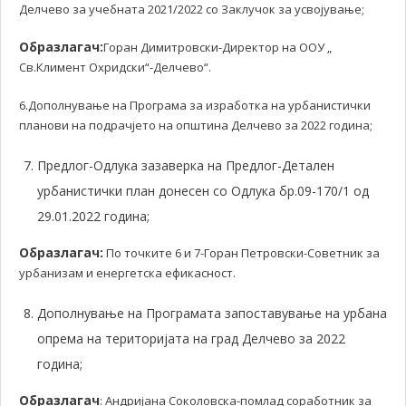
Делчево за учебната 2021/2022 со Заклучок за усвојување;
Образлагач:
Горан Димитровски-Директор на ООУ „
Св.Климент Охридски“-Делчево“.
6.Дополнување на Програма за изработка на урбанистички
планови на подрачјето на општина Делчево за 2022 година;
Предлог-Одлука зазаверка на Предлог-Детален
урбанистички план донесен со Одлука бр.09-170/1 од
29.01.2022 година;
Образлагач:
По точките 6 и 7-Горан Петровски-Советник за
урбанизам и енергетска ефикасност.
Дополнување на Програмата запоставување на урбана
опрема на територијата на град Делчево за 2022
година;
Образлагач
: Андријана Соколовска-помлад соработник за