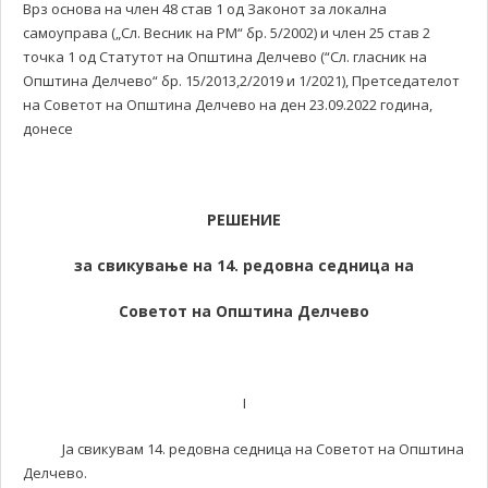
Врз основа на член 48 став 1 од Законот за локална
самоуправа („Сл. Весник на РМ“ бр. 5/2002) и член 25 став 2
точка 1 од Статутот на Општина Делчево (“Сл. гласник на
Општина Делчево“ бр. 15/2013,2/2019 и 1/2021), Претседателот
на Советот на Општина Делчево на ден 23.09.2022 година,
донесe
РЕШЕНИЕ
за свикување на
14. редовна
седница на
Советот на Општина Делчево
I
Ја свикувам 14. редовна седница на Советот на Општина
Делчево.