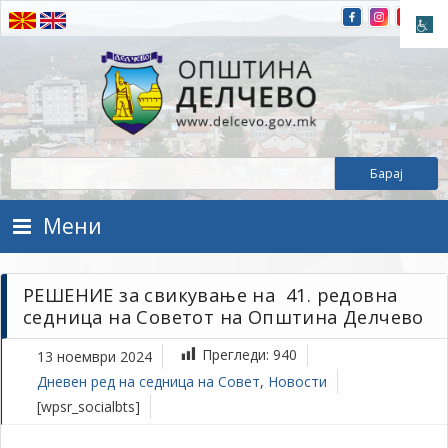
Прескокнете на содржината
Општина Делчево
Општина Делчево
Мени
РЕШЕНИЕ за свикување на 41. редовна
седница на Советот на Општина Делчево
Прегледи:
940
13 ноември 2024
Дневен ред на седница на Совет
,
Новости
[wpsr_socialbts]