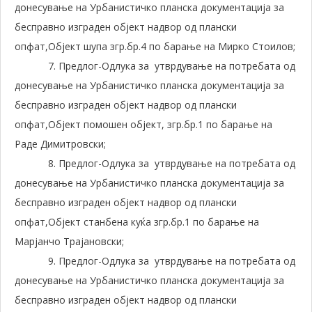
донесување на Урбанистичко планска документација за
бесправно изграден објект надвор од плански
опфат,Објект шупа згр.бр.4 по барање на Мирко Стоилов;
7. Предлог-Одлука за утврдување на потребата од
донесување на Урбанистичко планска документација за
бесправно изграден објект надвор од плански
опфат,Објект помошен објект, згр.бр.1 по барање на
Раде Димитровски;
8. Предлог-Одлука за утврдување на потребата од
донесување на Урбанистичко планска документација за
бесправно изграден објект надвор од плански
опфат,Објект станбена куќа згр.бр.1 по барање на
Марјанчо Трајановски;
9. Предлог-Одлука за утврдување на потребата од
донесување на Урбанистичко планска документација за
бесправно изграден објект надвор од плански