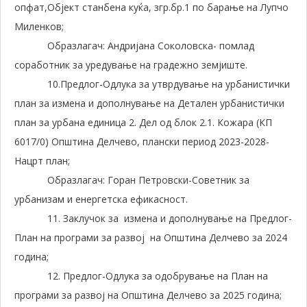
опфат,Објект станбена куќа, згр.бр.1 по барање на Лупчо
Миленков;
Образлагач: Андријана Соколовска- помлад
соработник за уредување на градежно земјиште.
10.Предлог-Одлука за утврдување на урбанистички
план за измена и дополнување на Детален урбанистички
план за урбана единица 2. Дел од блок 2.1. Кожара (КП
6017/0) Општина Делчево, плански период 2023-2028-
Нацрт план;
Образлагач: Горан Петровски-Советник за
урбанизам и енергетска ефикасност.
11. Заклучок за измена и дополнување на Предлог-
План на програми за развој на Општина Делчево за 2024
година;
12. Предлог-Одлука за одобрување на План на
програми за развој на Општина Делчево за 2025 година;