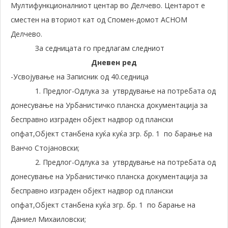
Мултифункционалниот центар во Делчево. Центарот е
сместен на вториот кат од Спомен-домот АСНОМ
Делчево.
За седницата го предлагам следниот
Дневен ред
-Усвојување на Записник од 40.седница
1. Предлог-Одлука за утврдување на потребата од
донесување на Урбанистичко планска документација за
бесправно изграден објект надвор од плански
опфат,Објект станбена куќа куќа згр. бр. 1 по барање на
Ванчо Стојановски;
2. Предлог-Одлука за утврдување на потребата од
донесување на Урбанистичко планска документација за
бесправно изграден објект надвор од плански
опфат,Објект станбена куќа згр. бр. 1 по барање на
Даниел Михаиловски;