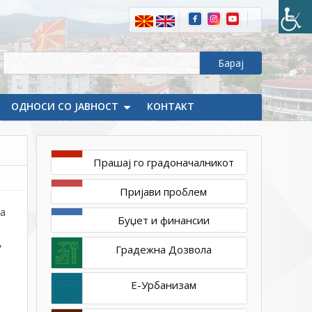
на
46.
Редовна
седница
на
Советот
ОДНОСИ СО ЈАВНОСТ
КОНТАКТ
на
Општина
Делчево
Прашај го градоначалникот
Пријави проблем
ка
Буџет и финансии
,
Градежна Дозвола
Е-Урбанизам