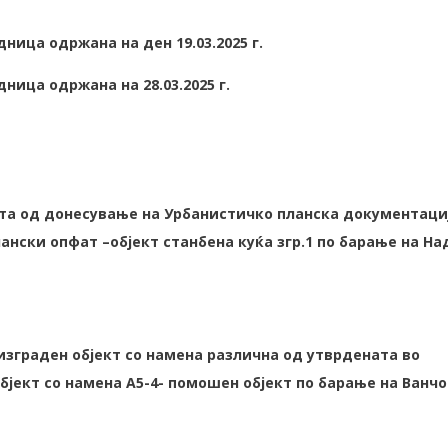
ница одржана на ден 19.03.2025 г.
ница одржана на 28.03.2025 г.
та од донесување на Урбанистичко планска документаци
ански опфат –објект станбена куќа згр.1 по барање на На
изграден објект со намена различна од утврдената во
бјект со намена А5-4- помошен објект по барање на Ванчо