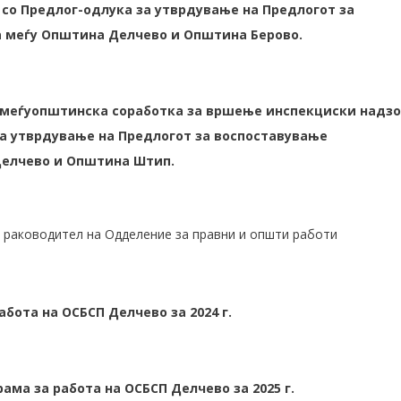
 со Предлог-одлука за утврдување на Предлогот за
 меѓу Општина Делчево и Општина Берово.
 меѓуопштинска соработка за вршење инспекциски надз
за утврдување на Предлогот за воспоставување
Делчево и Општина Штип.
, раководител на Одделение за правни и општи работи
абота на ОСБСП Делчево за 2024 г.
ама за работа на ОСБСП Делчево за 2025 г.