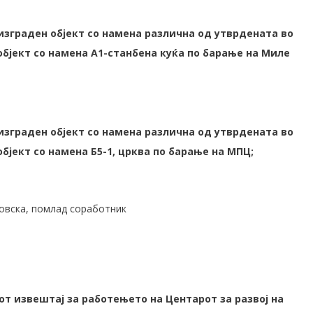
изграден објект со намена различна од утврдената во
објект со намена А1-станбена куќа по барање на Миле
изграден објект со намена различна од утврдената во
објект со намена Б5-1, црква по барање на МПЦ;
ловска, помлад соработник
т извештај за работењето на Центарот за развој на