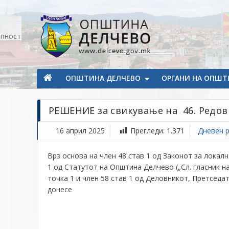
Прескокнете на содржината
апност
Општина Делчево
Општина Делчево
ОПШТИНА ДЕЛЧЕВО
ОРГАНИ НА ОПШТ
РЕШЕНИЕ за свикување на 46. Редов
16 април 2025
Прегледи:
1.371
Дневен р
Врз основа на член 48 став 1 од Законот за локална
1 од Статутот на Општина Делчево („Сл. гласник на
точка 1 и член 58 став 1 од Деловникот, Претседа
донесe