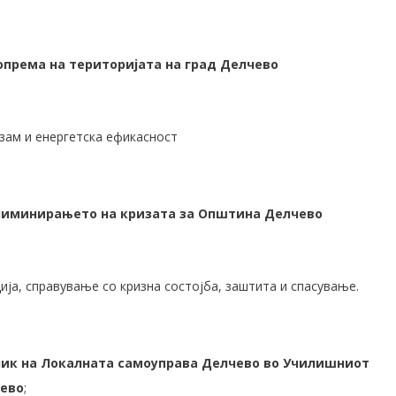
опрема на територијата на град Делчево
зам и енергетска ефикасност
елиминирањето на кризата за Општина Делчево
ја, справување со кризна состојба, заштита и спасување.
ик на Локалната самоуправа Делчево во Училишниот
чево
;