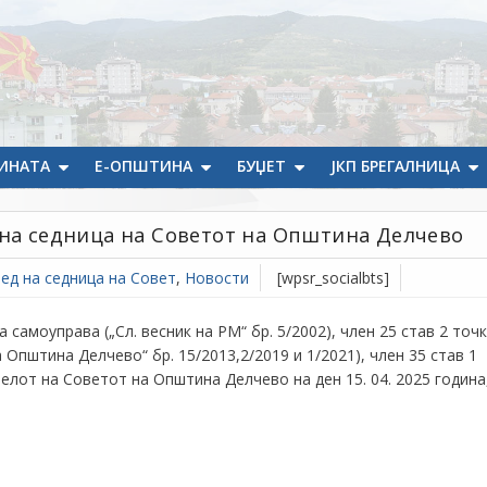
ИНАТА
Е-ОПШТИНА
БУЏЕТ
ЈКП БРЕГАЛНИЦА
на седница на Советот на Општина Делчево
ед на седница на Совет
,
Новости
[wpsr_socialbts]
 самоуправа („Сл. весник на РМ“ бр. 5/2002), член 25 став 2 точ
 Општина Делчево“ бр. 15/2013,2/2019 и 1/2021), член 35 став 1
телот на Советот на Општина Делчево на ден 15. 04. 2025 година