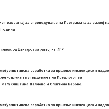
от извештај за спроведување на Програмата за развој н
4 година
ставник од Центарот за развој на ИПР.
 меѓуопштинска соработка за вршење инспекциски надз
длог-одлука за утврдување на Предлогот за
 меѓу Општина Делчево и Општина Берово.
 меѓуопштинска соработка за вршење инспекциски надз