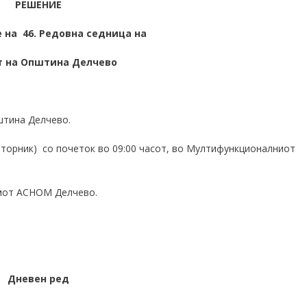
РЕШЕНИЕ
 на 46. Редовна седница на
т на Општина Делчево
штина Делчево.
 (вторник) со почеток во 09:00 часот, во Мултифункционалниот
омот АСНОМ Делчево.
Дневен ред