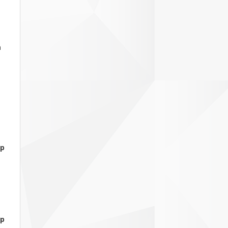
а
ор
ор