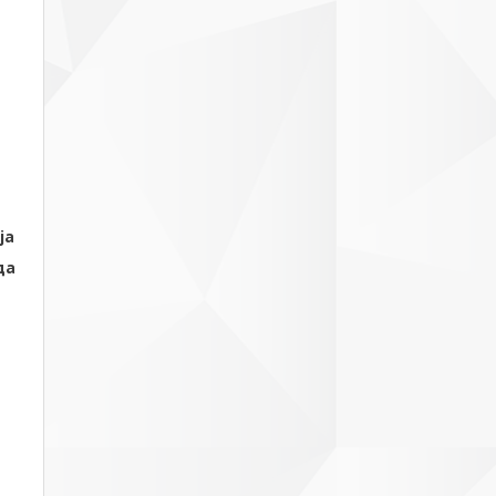
ја
да