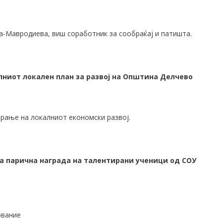
а-Мавродиева, виш соработник за сообраќај и патишта.
лниот локален план за развој на Општина Делчево
рање на локалниот економски развој.
а парична награда на талентирани ученици од СОУ
ование