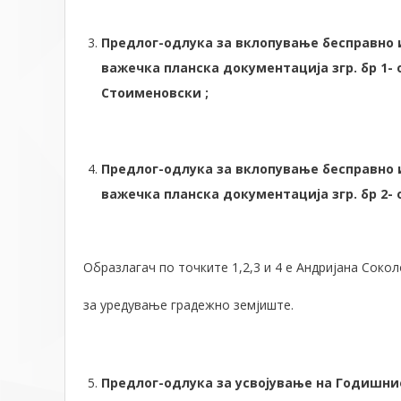
Предлог-одлука за вклопување бесправно 
важечка планска документација згр. бр 1- 
Стоименовски ;
Предлог-одлука за вклопување бесправно 
важечка планска документација згр. бр 2- 
Образлагач по точките 1,2,3 и 4 е Андријана Соко
за уредување градежно земјиште.
Предлог-одлука за усвојување на Годишнио