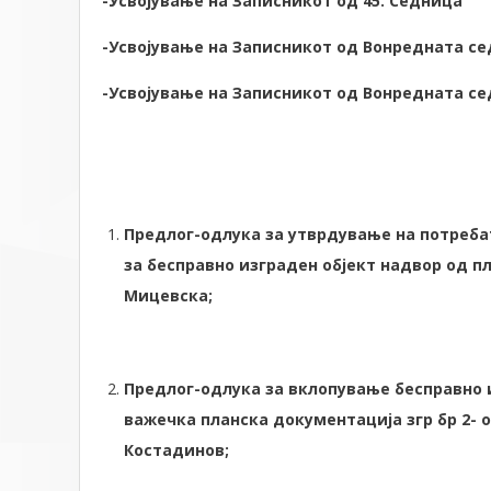
-Усвојување на Записникот од 45. Седница
-Усвојување на Записникот од Вонредната сед
-Усвојување на Записникот од Вонредната сед
Предлог-одлука за утврдување на потреба
за бесправно изграден објект надвор од пл
Мицевска;
Предлог-одлука за вклопување бесправно 
важечка планска документација згр бр 2- о
Костадинов;