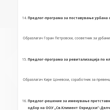
Предлог-програма за поставување урбана 
Образлагач Горан Петровски, сооветник за урбани
Предлог-програма за ревитализација по 
Образлагач Кире Цоневски, соработник за превенци
Предлог-решение за именување претставн
одбор на ООУ „Св.Климент Охридски“-Дел