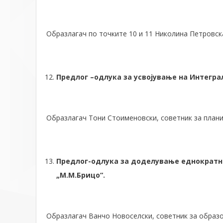
Образлагач по точките 10 и 11 Николина Петровск
Предлог –одлука за усвојување на Интегра
Образлагач Тони Стоименовски, советник за плани
Предлог-одлука за доделување еднократн
„М.М.Брицо“.
Образлагач Ванчо Новоселски, советник за образ