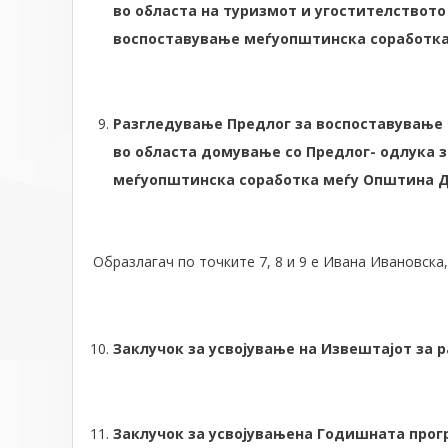
во областа на туризмот и угостителството
воспоставување меѓуопштинска соработка
Разгледување Предлог за воспоставување
во областа домување со Предлог- одлука 
меѓуопштинска соработка меѓу Општина 
Образлагач по точките 7, 8 и 9 е Ивана Ивановска
Заклучок за усвојување на Извештајот за р
Заклучок за усвојувањена Годишната прогр