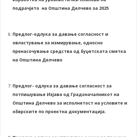
подрачјето на Општина Делчево за 2025
Предлог-одлука за давање согласност и
овластување за измирување, односно
пренасочување средства од буџетската сметка
на Општина Делчево
Предлог- одлука за давање согласност за
потпишување Изјава од Градоначалникот на
Општина Делчево за исполнетост на условите и
обврските по проектна документација.