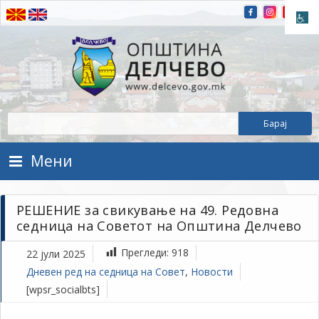
Прескокнете на содржината
Општина Делчево
Општина Делчево
Мени
РЕШЕНИЕ за свикување на 49. Редовна
седница на Советот на Општина Делчево
Прегледи:
918
22 јули 2025
Дневен ред на седница на Совет
,
Новости
[wpsr_socialbts]