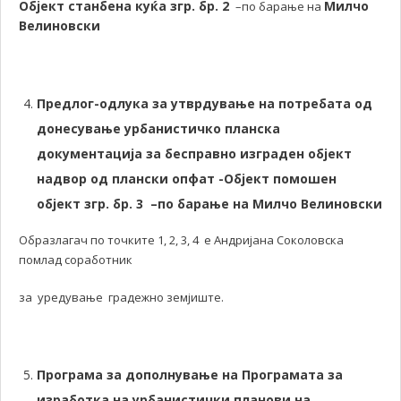
Објект станбена куќа згр. бр. 2
Милчо
–по барање на
Велиновски
Предлог-одлука
за утврдување на потребата од
донесување урбанистичко планска
документација за бесправно изграден објект
надвор од плански
опфат -Објект помошен
објект згр. бр. 3 –по барање на Милчо Велиновски
Образлагач по точките 1, 2, 3, 4 е Андријана Соколовска
помлад соработник
за уредување градежно земјиште.
Програма за дополнување на Програмата за
изработка на урбанистички планови на