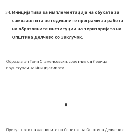
Иницијатива за имплементација на обуката за
самозаштита во годишните програми за работа
на образовните институции на територијата на
Општина Делчево со Заклучок
.
Образлагач Тони Стаменковски, советник од Левица
поднесувач на Иницијативата
II
Присуството на членовите на Советот на Општина Делчево е