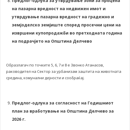
Предлог-одлука за утврдување зони за процена
на пазарна вредност на недвижен имот и
утврдување пазарна вредност на градежно и
земјоделско земјиште според просечни цени на
извршени купопродажби во претходната година
на подрачјето на Општина Делчево
Образлагач по точките 5, 6, 7 и 8 е Звонко Атанасов,
раководител на Сектор за урбанизам заштита на животната
средина, комунални дејности и сообраќај.
Предлог-одлука за согласност на Годишниот
план за вработување на Општина Делчево за
2026 г.