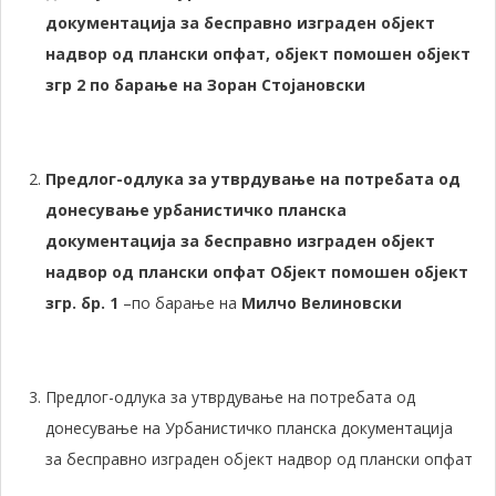
документација за бесправно изграден објект
надвор од плански опфат, објект помошен објект
згр 2 по барање на Зоран Стојановски
Предлог-одлука
за утврдување на потребата од
донесување урбанистичко планска
документација за бесправно изграден објект
надвор од плански опфат Објект помошен објект
згр. бр.
1
–по барање на
Милчо Велиновски
Предлог-одлука за утврдување на потребата од
донесување на Урбанистичко планска документација
за бесправно изграден објект надвор од плански опфат