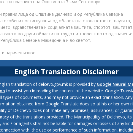
нот на празникот на Општината 7 –ми Септември.
 и правни лица од Општина Делчево и од Република Северна
за особени постигнувања од областа на стопанството, науката,
ието, здравствената и социјалната заштита, спортот, заштитат
 како и во други области на трудот и творештвото од значење
 Република Северна Македонија и во светот.
 и паричен износ.
English Translation Disclaimer
маат правни и физички лица со седиште, односно живеалиште на
glish translation of delcevo.gov.mk is provided by
Google Neural M
ion
to assist you in reading the content of the website. Google Trans
од предлагачот, а кога се однесува на поединци, група творци 
all types of documents, and may not provide an exact translation. Any
кратка биографија.
ormation obtained from Google Translate does so at his or her own ri
ility of Delchevo does not make any promises, assurances, or guaran
7.2022 година и трае заклучно до ден 10.08.2022 година, а
racy of the translations provided. The Manucipatility of Delchevo, its 
ата на Општина Делчево, за Комисијата за доделување на награ
and / or agents shall not be liable for damages or losses of any kind
едлог кандидат за доделување општинска награда”.
 connection with, the use or performance of such information, includi