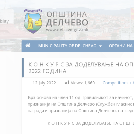
Skip To Content
ility
Municipality of Delchevo
Municipality of Delchevo
MUNICIPALITY OF DELCHEVO
ОРГАНИ Н
К О Н К У Р С ЗА ДОДЕЛУВАЊЕ НА
2022 ГОДИНА
12 July 2022
Views:
1,660
Competitions /
Врз основа на член 11 од Правилникот за начинот,
признанија на Општина Делчево (Службен гласник 
награди и признанија на Општина Делчево, на седн
К О Н К У Р С ЗА ДОДЕЛУВАЊЕ НА ОПШ