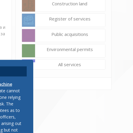
Construction land
Register of services
а и
 за
Public acquisitions
Environmental permits
All services
achine
late cannot
или
one relying
sk. The
tees as to
officers,
ди
 arising out
ng but not