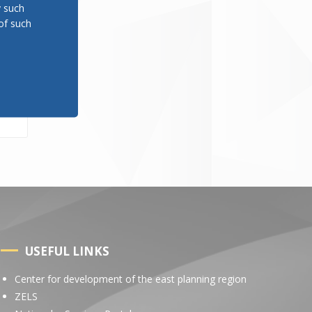
y such
evo
of such
ent
USEFUL LINKS
Center for development of the east planning region
ZELS