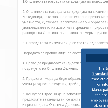
1.Општинската наградата се доделува по повод де
2. Општинската наградата се доделува на физички
Македонија, како знак на општествено признание 
уметноста, културата, воспитувањето и образован
унапредувањето на животната средина и природата
развојот на Општината и нејзината афирмација во
3. Наградата за физички лица се состои од плакета
Наградата за правно лице се состои од плакета.
4. Право да предлагаат кандидати за Наградата и
The En
подрачјето на Општина Делчево.
Translat
5. Предлогот мора да биде образложен и потпишан 
translate 
ученици односно студенти, треба да се приложи и 
on inf
Manucipat
6. Конкурсот трае 30 дена започнувајќи од ден 12.0
the accu
предлозите за кандидати се доставуваат до архив
employees, 
и признанија на Општина Делчево, со назнака “Пр
of, or in