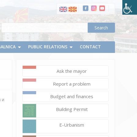
ДОДЕЛУВАЊЕ
НА
ОПШТИНСКА
НАГРАДА
НА
ОПШТИНА
ДЕЛЧЕВО
GALNICA
PUBLIC RELATIONS
CONTACT
ЗА
2022
ГОДИНА
Ask the mayor
Report a problem
Budget and finances
 и
Building Permit
E-Urbanism