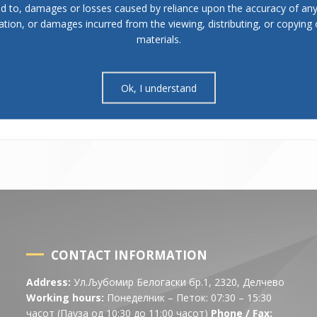
ed to, damages or losses caused by reliance upon the accuracy of an
n for awarding prizes and recognitions of the Municipality of Delch
ation, or damages incurred from the viewing, distributing, or copying 
materials.
Presid
Ok, I understand
CONTACT INFORMATION
Address:
Ул.Љубомир Белогаски бр.1, 2320, Делчево
Working hours:
Понеделник – Петок: 07:30 – 15:30
часот (Пауза од 10:30 до 11:00 часот)
Phone / Fax: