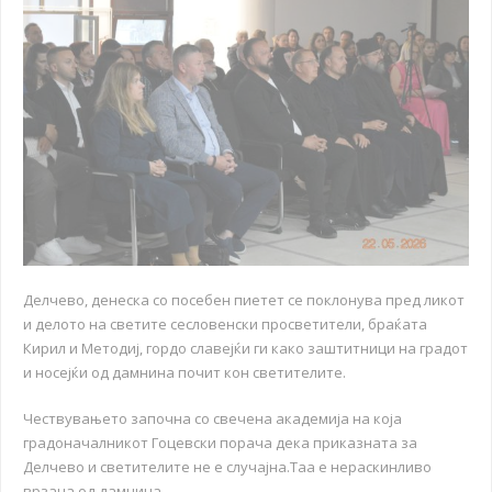
Делчево, денеска со посебен пиетет се поклонува пред ликот
и делото на светите сесловенски просветители, браќата
Кирил и Методиј, гордо славејќи ги како заштитници на градот
и носејќи од дамнина почит кон светителите.
Чествувањето започна со свечена академија на која
градоначалникот Гоцевски порача дека приказната за
Делчево и светителите не е случајна.Таа е нераскинливо
врзана од дамнина.