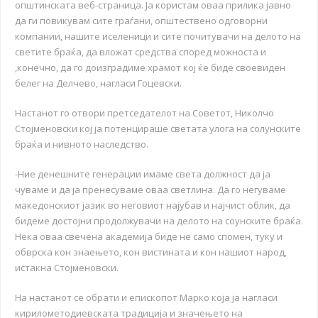
општинската веб-страница. Ја користам оваа прилика јавно
да ги повикувам сите граѓани, општествено одговорни
компании, нашите иселеници и сите почитувачи на делото на
светите браќа, да вложат средства според можноста и
,конечно, да го доизградиме храмот кој ќе биде своевиден
белег на Делчево, нагласи Гоцевски.
Настанот го отвори претседателот на Советот, Николчо
Стојменовски кој ја потенцираше светата улога на солунските
браќа и нивното наследство.
-Ние денешните генерации имаме света должност да ја
чуваме и да ја пренесуваме оваа светлина. Да го негуваме
македонскиот јазик во неговиот најубав и најчист облик, да
бидеме достојни продолжувачи на делото на соунските браќа.
Нека оваа свечена академија биде не само спомен, туку и
обврска кон знаењето, кон вистината и кон нашиот народ,
истакна Стојменовски.
На настанот се обрати и епископот Марко која ја нагласи
кирилометодиевската традиција и значењето на