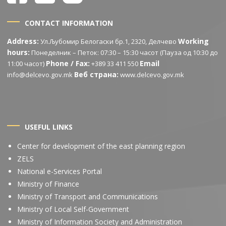
CONTACT INFORMATION
Address:
Working
Ул.Љубомир Белогаски бр.1, 2320, Делчево
hours:
Понеделник – Петок: 07:30 – 15:30 часот (Пауза од 10:30 до
Phone / Fax:
Email
11:00 часот)
+389 33 411 550
Веб страна:
info@delcevo.gov.mk
www.delcevo.gov.mk
USEFUL LINKS
Center for development of the east planning region
ZELS
National e-Services Portal
Ministry of Finance
Ministry of Transport and Communications
Ministry of Local Self-Government
Ministry of Information Society and Administration