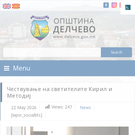
Skip To Content
Municipality of Delchevo
Municipality of Delchevo
Menu
Чествување на светителите Кирил и
Методиј
Views:
247
22 May 2026
News
[wpsr_socialbts]