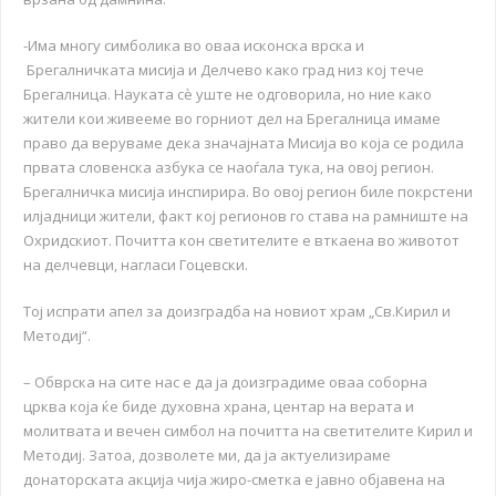
-Има многу симболика во оваа исконска врска и
Брегалничката мисија и Делчево како град низ кој тече
Брегалница. Науката сѐ уште не одговорила, но ние како
жители кои живееме во горниот дел на Брегалница имаме
право да веруваме дека значајната Мисија во која се родила
првата словенска азбука се наоѓала тука, на овој регион.
Брегалничка мисија инспирира. Во овој регион биле покрстени
илјадници жители, факт кој регионов го става на рамниште на
Охридскиот. Почитта кон светителите е вткаена во животот
на делчевци, нагласи Гоцевски.
Тој испрати апел за доизградба на новиот храм „Св.Кирил и
Методиј“.
– Обврска на сите нас е да ја доизградиме оваа соборна
црква која ќе биде духовна храна, центар на верата и
молитвата и вечен симбол на почитта на светителите Кирил и
Методиј. Затоа, дозволете ми, да ја актуелизираме
донаторската акција чија жиро-сметка е јавно објавена на