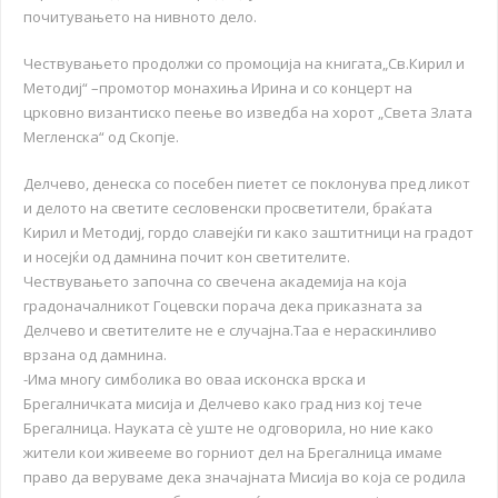
почитувањето на нивното дело.
Чествувањето продолжи со промоција на книгата„Св.Кирил и
Методиј“ –промотор монахиња Ирина и со концерт на
црковно византиско пеење во изведба на хорот „Света Злата
Мегленска“ од Скопје.
Делчево, денеска со посебен пиетет се поклонува пред ликот
и делото на светите сесловенски просветители, браќата
Кирил и Методиј, гордо славејќи ги како заштитници на градот
и носејќи од дамнина почит кон светителите.
Чествувањето започна со свечена академија на која
градоначалникот Гоцевски порача дека приказната за
Делчево и светителите не е случајна.Таа е нераскинливо
врзана од дамнина.
-Има многу симболика во оваа исконска врска и
Брегалничката мисија и Делчево како град низ кој тече
Брегалница. Науката сѐ уште не одговорила, но ние како
жители кои живееме во горниот дел на Брегалница имаме
право да веруваме дека значајната Мисија во која се родила