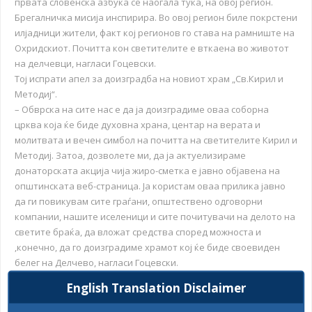
првата словенска азбука се наоѓала тука, на овој регион.
Брегалничка мисија инспирира. Во овој регион биле покрстени
илјадници жители, факт кој регионов го става на рамниште на
Охридскиот. Почитта кон светителите е вткаена во животот
на делчевци, нагласи Гоцевски.
Тој испрати апел за доизградба на новиот храм „Св.Кирил и
Методиј“.
– Обврска на сите нас е да ја доизградиме оваа соборна
црква која ќе биде духовна храна, центар на верата и
молитвата и вечен симбол на почитта на светителите Кирил и
Методиј. Затоа, дозволете ми, да ја актуелизираме
донаторската акција чија жиро-сметка е јавно објавена на
општинската веб-страница. Ја користам оваа прилика јавно
да ги повикувам сите граѓани, општествено одговорни
компании, нашите иселеници и сите почитувачи на делото на
светите браќа, да вложат средства според можноста и
,конечно, да го доизградиме храмот кој ќе биде своевиден
белег на Делчево, нагласи Гоцевски.
Настанот го отвори претседателот на Советот, Николчо
English Translation Disclaimer
Стојменовски кој ја потенцираше светата улога на солунските
браќа и нивното наследство.