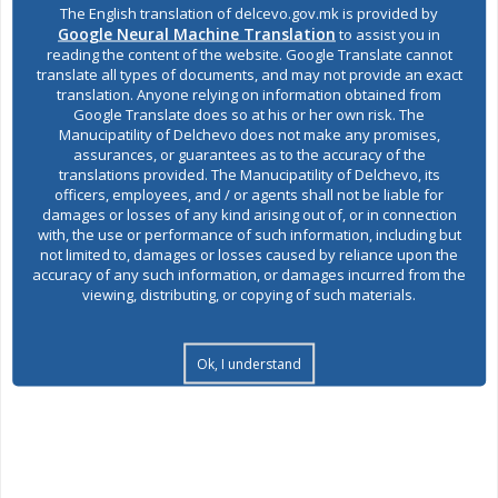
The English translation of delcevo.gov.mk is provided by
-Ние денешните генерации имаме света должност да ја
Google Neural Machine Translation
to assist you in
чуваме и да ја пренесуваме оваа светлина. Да го негуваме
reading the content of the website. Google Translate cannot
македонскиот јазик во неговиот најубав и најчист облик, да
translate all types of documents, and may not provide an exact
бидеме достојни продолжувачи на делото на соунските браќа.
translation. Anyone relying on information obtained from
Google Translate does so at his or her own risk. The
Нека оваа свечена академија биде не само спомен, туку и
Manucipatility of Delchevo does not make any promises,
обврска кон знаењето, кон вистината и кон нашиот народ,
assurances, or guarantees as to the accuracy of the
истакна Стојменовски.
translations provided. The Manucipatility of Delchevo, its
На настанот се обрати и епископот Марко која ја нагласи
officers, employees, and / or agents shall not be liable for
damages or losses of any kind arising out of, or in connection
кирилометодиевската традиција и значењето на
with, the use or performance of such information, including but
почитувањето на нивното дело.
not limited to, damages or losses caused by reliance upon the
Чествувањето продолжи со промоција на книгата„Св.Кирил и
accuracy of any such information, or damages incurred from the
Методиј“ –промотор монахиња Ирина и со концерт на
viewing, distributing, or copying of such materials.
црковно византиско пеење во изведба на хорот „Света Злата
Мегленска“ од Скопје.
Ok, I understand