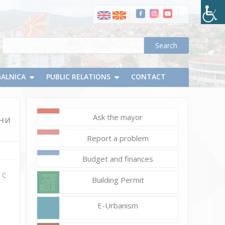
електрани
на
проектен
опфат
на
КП
925
GALNICA
PUBLIC RELATIONS
CONTACT
КО
ОЧИПАЛА,
Општина
Ask the mayor
чни
Делчево
Report a problem
Budget and finances
 С
Building Permit
E-Urbanism