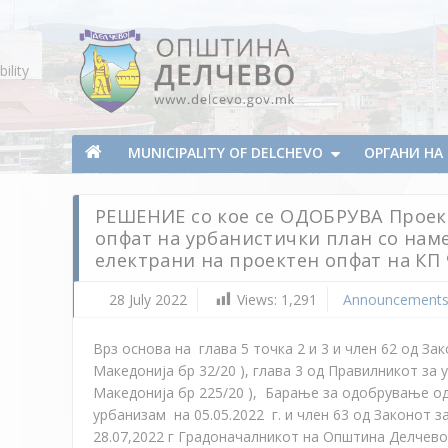
Skip To Content
ility
Municipality of Delchevo
Municipality of Delchevo
MUNICIPALITY OF DELCHEVO
ОРГАНИ Н
РЕШЕНИЕ со кое се ОДОБРУВА Проек
опфат на урбанистички план со нам
електрани на проектен опфат на К
28 July 2022
Views:
1,291
Announcement
Врз основа на глава 5 точка 2 и 3 и член 62 од З
Македонија бр 32/20 ), глава 3 од Правилникот за
Македонија бр 225/20 ), Барање за одобрување од 
урбанизам на 05.05.2022 г. и член 63 од Законот за
28.07,2022 г Градоначалникот на Општина Делчево