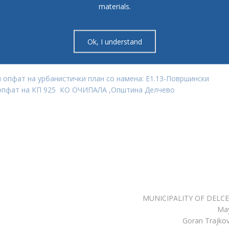
ок од 15 дена од денот на приемот на решението, до органот на
materials.
од областа на уредување на просторот таксирана со 250,00
Ok, I understand
за Урбанистички проект вон опфат на урбанистички план со
ни електрани на проектен опфат на КП 925 КО ОЧИПАЛА
пфат на урбанистички план со намена: Е1.13-Површински
 опфат на КП 925 КО ОЧИПАЛА ,Општина Делчево
MUNICIPALITY OF DELC
Ma
Goran Trajkov