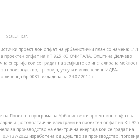
SOLUTION
тички проект вон опфат на урбанистички план со намена: Е1.1
на проектен опфат на КП 925 КО ОЧИПАЛА, Општина Делчево
на енергија кои се градат на земјиште со инсталирана моќност
за производство, трговија, услуги и инженеринг ИДЕА-
 лиценца бр.0081 издадена на 24.07.2014 г
 на Проектна програма за Урбанистички проект вон опфат на
оларни и фотоволтаични електрани на проектен опфат на КП 925
ли за производство на електрична енергија кои се градат на
р 03-137/2022 изработена од Друштво за производство, трговија