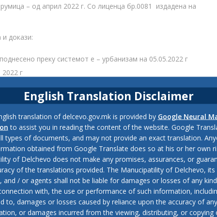
мица – од април 2022 г. Со лиценца бр.0081 издадена на
 и докази:
поднесено преку системот е – урбанизам на 05.05.2022 г
 2022 г
English Translation Disclaimer
2 јуни 2022 г
glish translation of delcevo.gov.mk is provided by
Google Neural M
22од 15.06.2022 г
ion
to assist you in reading the content of the website. Google Trans
all types of documents, and may not provide an exact translation. Any
иот увид во приложената документација и предлогот од
ormation obtained from Google Translate does so at his or her own ri
22 г констатира дека се исполнети условите од Законот за
ility of Delchevo does not make any promises, assurances, or guaran
ик на Република С Македонија бр 32/20 ) и донесе решение как
racy of the translations provided. The Manucipatility of Delchevo, its 
and / or agents shall not be liable for damages or losses of any kind
 connection with, the use or performance of such information, includi
ed to, damages or losses caused by reliance upon the accuracy of an
ation, or damages incurred from the viewing, distributing, or copying 