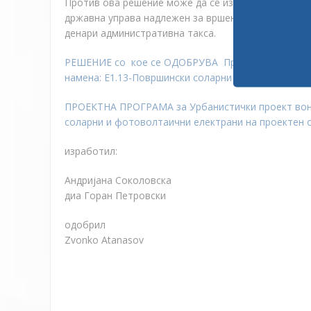
Против ова решение може да се изјави жалба во р
државна управа надлежен за вршење на работите 
денари административна такса.
РЕШЕНИЕ со кое се ОДОБРУВА Проектна програма 
намена: Е1.13-Површински соларни и фотоволтаич
ПРОЕКТНА ПРОГРАМА за Урбанистички проект вон о
соларни и фотоволтаични електрани на проектен
изработил:
Андријана Соколовска
диа Горан Петровски
одобрил
Zvonko Atanasov