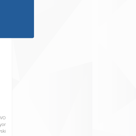
EVO
yor
ski