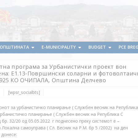
А ОПШТИНАТА
E-MUNICIPALITY
BUDGET
PCE BRE
тна програма за Урбанистички проект вон
ена: Е1.13-Површински соларни и фотоволтаи
П 925 КО ОЧИПАЛА, Општина Делчево
s
[wpsr_socialbts]
аконот за урбанистичко планирање ( Службен весник на Република
 урбанистичко планирање ( Службен весник на Република С
бр. 32/20 од 05.05.2022 г поднесено преку системот е –
 Локална самоуправа ( Сл. Весник на Р.М. бр 5 /2002) на ден
 донесе: