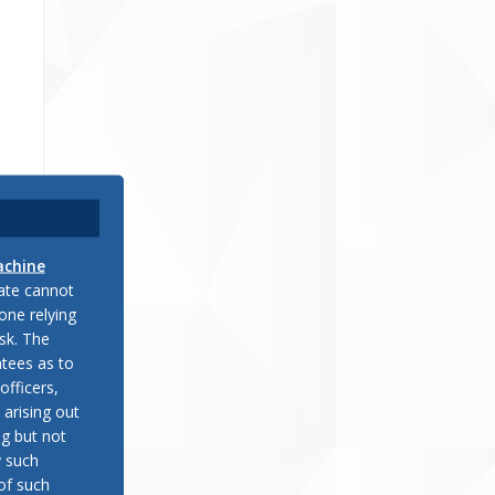
achine
late cannot
one relying
sk. The
tees as to
о
officers,
 arising out
ng but not
y such
of such