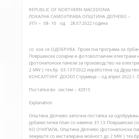
REPUBLIC OF NORTHERN MACEDONIA
ЛОКАЛНА САМОУПРАВА ОПШТИНА ДЕЛЧЕВО –
УП1 – 08- 10 од 28.07.2022 година
со кое се ОДОБРУВА Проектна програма за Урбанис
Површински соларни и фотоволтаични електрани 
(фотонапонски панели за производство на електрич
2 MW ) тех.бр 03-137/2022 изработена од Друштво 
КОНСАЛТИНГ ДООЕЛ Струмица – од април 2022 г. Со
Постапка во систем – 42915
Explanation
Општина Делчево започна постапка за одобрување
урбанистички план со намена: Е1.13-Површински с
КО ОЧИПАЛА, Општина Делчево (фотонапонски пане
земјиште со инсталирана моќност до 2 MW ) тех.б