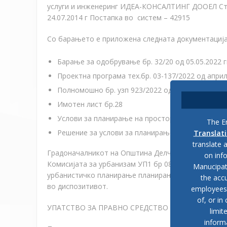
услуги и инженеринг ИДЕА-КОНСАЛТИНГ ДООЕЛ Стру
24.07.2014 г Постапка во систем – 42915
Со барањето е приложена следната документација
Барање за одобрување бр. 32/20 од 05.05.2022 г
Проектна програма тех.бр. 03-137/2022 од април
Полномошно бр. узп 923/2022 од 21.02.2022 г
Имотен лист бр.28
Услови за планирање на просторот тех.бр. Y2222
The En
Решение за услови за планирање УП1-15 1106/20
Translat
translate 
Градоначалникот на Општина Делчево по извршен
on inf
Комисијата за урбанизам УП1 бр 08-10 од 12.07.20
Manucipat
урбанистичко планирање планирање ( Службен весн
the accu
во диспозитивот.
employees, 
of, or in
УПАТСТВО ЗА ПРАВНО СРЕДСТВО
limit
inform