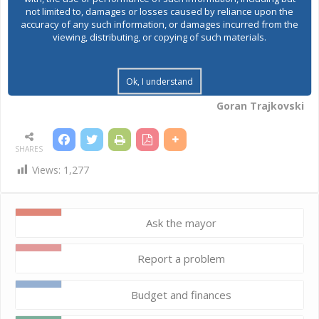
not limited to, damages or losses caused by reliance upon the
accuracy of any such information, or damages incurred from the
SEA форма Благојчо Калаџиски
viewing, distributing, or copying of such materials.
ГРАДОНАЧАЛНИК,
Ok, I understand
Goran Trajkovski
SHARES
Views:
1,277
Ask the mayor
Report a problem
Budget and finances