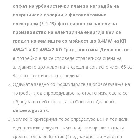
опфат на урбанистички план за изградба на
површински соларни и фотоволтаични
електрани (Е-1.13)-фотонапонски панели за
производство на електрична енергија кои се
градат на земјиште со моќност до 0,4
MW
на КП
4694/1 и КП 4694/2-КО Град, општина Делчево
,
не
е
потребно е да се спроведе стратегиска оцена на
влијанието врз животната средина согласно член 65 од
Законот за животната средина.
Одлуката заедно со формуларите за определување на
потребата од спроведување на стратегиска оцена се
објавува на веб страната на Општина Делчево :
delcevo.gov.mk
.
Согласно критериумите за определување на тоа дали
еден плански документ има влијание врз животната
средина од член 65 став (4) од законот за животна