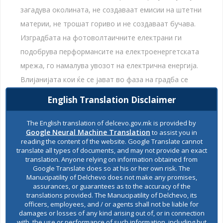
загадува околината, не создаваат емисии на штетни
материи, не трошат гориво и не создаваат бучава.
Изградбата на фотоволтаичните електрани ги
подобрува перформансите на електроенергетската
мрежа, го намалува увозот на електрична енергија.
Влијанијата кои ќе се јават во фаза на градба се
проценуваат како малку значајни и со ограничен
English Translation Disclaimer
временски рок.
The English translation of delcevo.gov.mk is provided by
Google Neural Machine Translation
to assist you in
reading the content of the website. Google Translate cannot
Против оваа одлука јавноста има право на жалба до
translate all types of documents, and may not provide an exact
translation. Anyone relying on information obtained from
Министерството за животна средина и просторно
Google Translate does so at his or her own risk. The
Manucipatility of Delchevo does not make any promises,
планирање во рок од 15 дена од денот на
assurances, or guarantees as to the accuracy of the
објавувањето на одлуката на веб страната.
translations provided. The Manucipatility of Delchevo, its
officers, employees, and / or agents shall not be liable for
Одлука за неспроведување на стратегиска оцена за Б
damages or losses of any kind arising out of, or in connection
with, the use or performance of such information, including but
Калаџиски