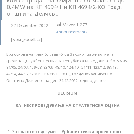
кои се градат на земјиште со моќност до
0,4MW на КП 4694/1 и КП 4694/2-КО Град,
општина Делчево
Views:
1,277
22 December 2022
Announcements
[wpsr_socialbts]
Врз основа на член 65 став (6) од Законот за животната
средина („Службен весник на Република Македонија“ бр. 53/05,
81/05, 24/07, 159/08, 83/09, 48/10, 124/10 , 51/11, 123/12, 93/13,
42/14, 44/15, 129/15, 192/15 и 39/16), Градоначалникот на
Општина Делчево , на ден 21.12.2022 година, донесе
DECISION
ЗА НЕСПРОВЕДУВАЊЕ НА СТРАТЕГИСКА ОЦЕНА
За планскиот документ
Урбанистички проект вон