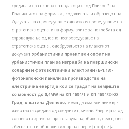
средина и врз основа на податоците од Прилог 2 на
Правилникот за формата , содржината и образецот на
Одлуката за спроведување односно еспроведување на
стратегиска оцена и на формуларите за потребата од
спроведување односно неспроведување на
стратегиска оцена , одобрувањето на планскиот
документ
Урбанистички проект вон опфат на
урбанистички план за изградба на површински
соларни и фотоволтаични електрани (Е-1.13)-
фотонапонски панели за производство на
електрична енергија кои се градат на земјиште
со моќност до 0,4
MW
на КП 4694/1 и КП 4694/2-КО
Град, општина Делчево
,
нема да има влијание врз
животната средина од следните причини: Енергијата од
сончевото зрачење претставува најобилен , неисцрпен
, бесплатен и обновлив извор на енергија кој не ја