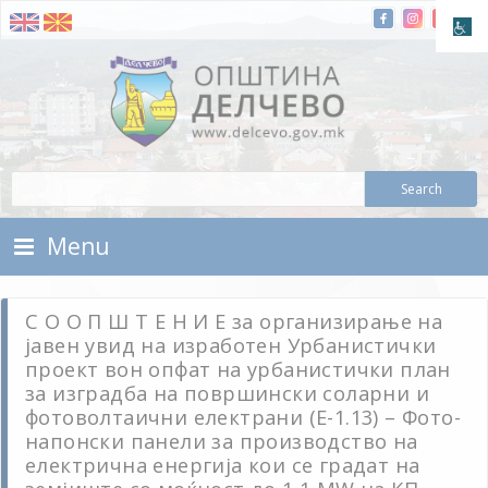
Skip To Content
Municipality of Delchevo
Municipality of Delchevo
Menu
С О О П Ш Т Е Н И Е за организирање на
јавен увид на изработен Урбанистички
проект вон опфат на урбанистички план
за изградба на површински соларни и
фотоволтаични електрани (Е-1.13) – Фото-
напонски панели за производство на
електрична енергија кои се градат на