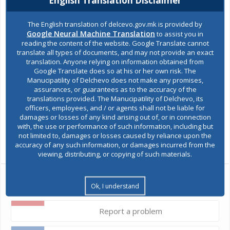
да доставуваат писмени забелечки, предлози и анкетни
листови до Општина Делчево.
The English translation of delcevo.gov.mk is provided by
Google Neural Machine Translation
to assist you in
58583 Анкетен лист
reading the content of the website. Google Translate cannot
translate all types of documents, and may not provide an exact
5
8283 Соопштение
translation. Anyone relying on information obtained from
Google Translate does so at his or her own risk. The
Municipality of Delchevo
Manucipatility of Delchevo does not make any promises,
assurances, or guarantees as to the accuracy of the
Mayor
translations provided. The Manucipatility of Delchevo, its
Goran Trajkovski
officers, employees, and / or agents shall not be liable for
damages or losses of any kind arising out of, or in connection
with, the use or performance of such information, including but
SHARES
not limited to, damages or losses caused by reliance upon the
accuracy of any such information, or damages incurred from the
Views:
957
viewing, distributing, or copying of such materials.
Ask the mayor
Ok, I understand
Report a problem