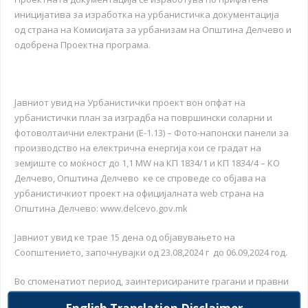
иницијатива за изработка на урбанистичка документација
од страна на Комисијата за урбанизам на Општина Делчево и
одобрена Проектна програма.
Јавниот увид на Урбанистички проект вон опфат на
урбанистички план за изградба на површински соларни и
фотоволтаични електрани (Е-1.13) – Фото-напонски панели за
производство на електрична енергија кои се градат на
земјиште со моќност до 1,1 MW на КП 1834/1 и КП 1834/4 – КО
Делчево, Општина Делчево ке се спроведе со објава на
урбанистичкиот проект на официјалната web страна на
Општина Делчево: www.delcevo.gov.mk
Јавниот увид ке трае 15 дена од објавувањето на
Соопштението, започнувајки од 23.08,2024 г до 06.09,2024 год.
Во споменатиот период, заинтерисираните грагани и правни
лиоца ид конкретното подрачје опфатено со планот ке може
English Translation Disclaimer