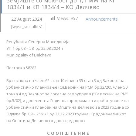
земјиште со моќност до 1,1 MW на КП
1834/1 и КП 1834/4 – КО Делчево
Views:
957
22 August 2024
Announcements
[wpsr_socialbts]
Република Северна Македонија
УП 1 бр 08 – 58 од 22,08,2024 г
Municipality of Delchevo
Постапка 58283
Врз основа на член 62 став 10 и член 35 став 3 од Законот за
урбанистичко планирање (Сл.Весник на РСМ бр.32/20), член 50
точка 4 од Законот за локална самоуправа (“Сл.весник на РМ”
бр.5/02), и донесената Годишна програма за изработување на
урбанистички планови на Општина Делчево за 2023 година со
Одлука бр. 09 – 2561/1 од 31,12,2023 година, Градоначалникот
на Општина Делчево го дава следново :
С О О П Ш Т Е Н И Е