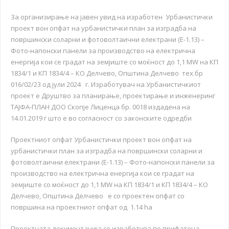
За организирање на јавен увид на изработен Урбанистички
проект вон опфат на урбанистички план за изградба на
површински соларни и фотоволтаични електрани (Е-1.13) –
Фото-напонски панели за производство на електрична
енергија кои се градат на земјиште со моќност до 1,1 MW на КП
1834/1 и КП 1834/4 – КО Делчево, Општина Делчево тех.бр
016/02/23 од јули 2024 г. Изработувач на Урбанистичкиот
проект е Друштво за планирање, проектирање и инженеринг
ТАЈФА-ПЛАН ДОО Скопје Лиценца бр. 0018 издадена на
14.01.2019 г што е во согласност со законските одредби
Проектниот опфат Урбанистички проект вон опфат на
урбанистички план за изградба на површински соларни и
фотоволтаични електрани (Е-1.13) – Фото-напонски панели за
производство на електрична енергија кои се градат на
земјиште со моќност до 1,1 MW на КП 1834/1 и КП 1834/4 – КО
Делчево, Општина Делчево е со проектен опфат со
површина на проектниот опфат од 1.14 ha
Проектната документација се изработува по прифатена