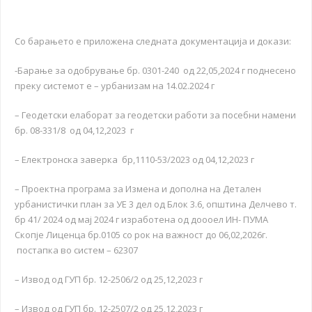
Со барањето е приложена следната документација и докази:
-Барање за одобрување бр. 0301-240 од 22,05,2024 г поднесено
преку системот е – урбанизам на 14.02.2024 г
– Геодетски елаборат за геодетски работи за посебни намени
бр. 08-331/8 од 04,12,2023 г
– Електронска заверка бр,1110-53/2023 од 04,12,2023 г
– Проектна програма за Измена и дополна на Детален
урбанистички план за УЕ 3 дел од Блок 3.6, општина Делчево т.
бр 41/ 2024 од мај 2024 г изработена од доооел ИН- ПУМА
Скопје Лиценца бр.0105 со рок на важност до 06,02,2026г.
постапка во систем – 62307
– Извод од ГУП бр. 12-2506/2 од 25,12,2023 г
– Извод од ГУП бр. 12-2507/2 од 25,12,2023 г