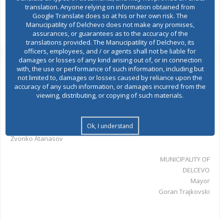
translation. Anyone relying on information obtained from
денари административна такса.
Google Translate does so at his or her own risk. The
Manucipatility of Delchevo does not make any promises,
62307 Решение од градоначалник за одобрување планска
assurances, or guarantees as to the accuracy of the
translations provided. The Manucipatility of Delchevo, its
officers, employees, and / or agents shall not be liable for
62307 Решение за поништување
damages or losses of any kind arising out of, or in connection
with, the use or performance of such information, including but
not limited to, damages or losses caused by reliance upon the
accuracy of any such information, or damages incurred from the
viewing, distributing, or copying of such materials.
изработил:
диа Горан Петровски
Ok, I understand
одобрил:
Zvonko Atanasov
MUNICIPALITY OF
DELCEVO
Mayor
Goran Trajkovski