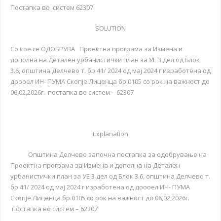
Постапка во систем 62307
SOLUTION
Со кое се ОДОБРУВА Проектна програма за Измена и
дополна на Детален урбанистички план за УЕ 3 дел од Блок
3.6, општина Делчево т. бр 41/ 2024 од мај 2024 г изработена од
доооел ИН- ПУМА Скопје Лиценца бр.0105 со рок на важност до
06,02,2026г. постапка во систем – 62307
Explanation
Општина Делчево започна постапка за одобрување на
Проектна програма за Измена и дополна на Детален
урбанистички план за УЕ 3 дел од Блок 3.6, општина Делчево т.
бр 41/ 2024 од мај 2024 г изработена од доооел ИН- ПУМА
Скопје Лиценца бр.0105 со рок на важност до 06,02,2026г.
постапка во систем – 62307