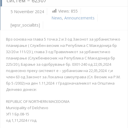
систем – 62307
Views:
855
5 November 2024
News
,
Announcements
[wpsr_socialbts]
Врз основа на глава 5 точка 2 и 3 од Законот за урбанистичко
планирање ( Службен весник на Република С Македонија бр
32/20 и 111/23 ), глава 3 од Правилникот за урбанистичко
планирање (Службенвесник на Република С Македонија бр
225/20 ), Барање за одобрување бр. 0301-240 од 22,05,2024
поднесено преку системот е – урбанизам на 22,05,2024 г,и
член 63 од Законот за Локална самоуправа (Сл. Весник на Р.М.
бр 5 /2002) на ден 1.11,2024 г Градоначалникот на Општина
Делчево донесе:
REPUBLIC OF NORTHERN MACEDONIA
Municipality of Delchevo
УП 1 Бр.08-15
од 1,11,2024 г год.