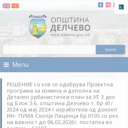
Skip To Content
Municipality of Delchevo
Municipality of Delchevo
Menu
РЕШЕНИЕ со кое се одобрува Проектна
програма за измена и дополна на
Детален урбанистички план за УЕ 3 дел
од Блок 3.6, општина Делчево т. бр 41/
2024 од мај 2024 г изработена од доооел
ИН- ПУМА Скопје Лиценца бр.0105 со рок
на важност до 06,02,2026г. постапка во