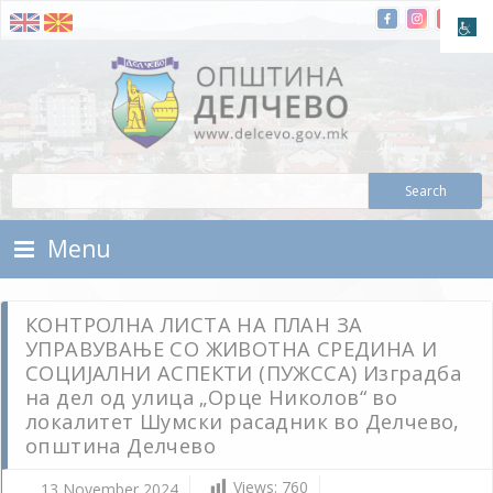
Skip To Content
Municipality of Delchevo
Municipality of Delchevo
Menu
КОНТРОЛНА ЛИСТА НА ПЛАН ЗА
УПРАВУВАЊЕ СО ЖИВОТНА СРЕДИНА И
СОЦИЈАЛНИ АСПЕКТИ (ПУЖССА) Изградба
на дел од улица „Орце Николов“ во
локалитет Шумски расадник во Делчево,
општина Делчево
Views:
760
13 November 2024