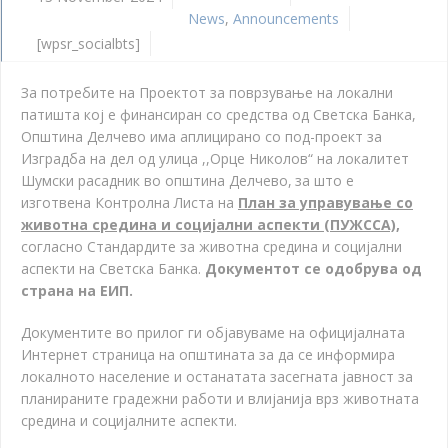
News
,
Announcements
[wpsr_socialbts]
За потребите на Проектот за поврзување на локални
патишта кој е финансиран со средства од Светска Банка,
Општина Делчево има аплицирано со под-проект за
Изградба на дел од улица ,,Орце Николов“ на локалитет
Шумски расадник во општина Делчево
,
за што е
изготвена Контролна Листа на
План за управување со
животна средина и социјални аспекти (ПУЖССА),
согласно Стандардите за животна средина и социјални
аспекти на Светска Банка.
Документот се одобрува од
страна на ЕИП.
Документите во прилог ги објавуваме на официјалната
Интернет страница на општината за да се информира
локалното население и останатата засегната јавност за
планираните градежни работи и влијанија врз животната
средина и социјалните аспекти.