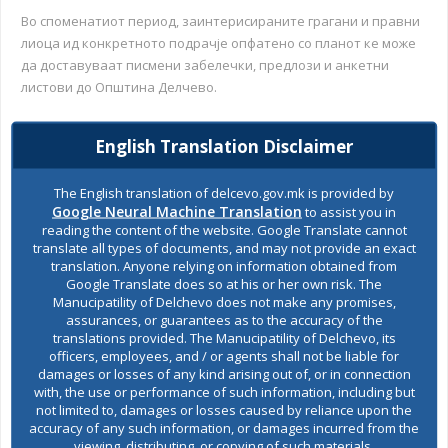
Во споменатиот период, заинтерисираните грагани и правни
лиоца ид конкретното подрачје опфатено со планот ке може
да доставуваат писмени забелечки, предлози и анкетни
листови до Општина Делчево.
52237 СООПШТЕНИЕ за ЈАВЕН УВИД фотоволтаи Олга
English Translation Disclaimer
Лефковска март 2025
52237 Анкетен лист март 2025
The English translation of delcevo.gov.mk is provided by
Google Neural Machine Translation
to assist you in
reading the content of the website. Google Translate cannot
translate all types of documents, and may not provide an exact
translation. Anyone relying on information obtained from
Изработил
Google Translate does so at his or her own risk. The
Manucipatility of Delchevo does not make any promises,
Горан Петровски
assurances, or guarantees as to the accuracy of the
translations provided. The Manucipatility of Delchevo, its
officers, employees, and / or agents shall not be liable for
damages or losses of any kind arising out of, or in connection
with, the use or performance of such information, including but
Општина Делчево –
not limited to, damages or losses caused by reliance upon the
Градоначалник
accuracy of any such information, or damages incurred from the
viewing, distributing, or copying of such materials.