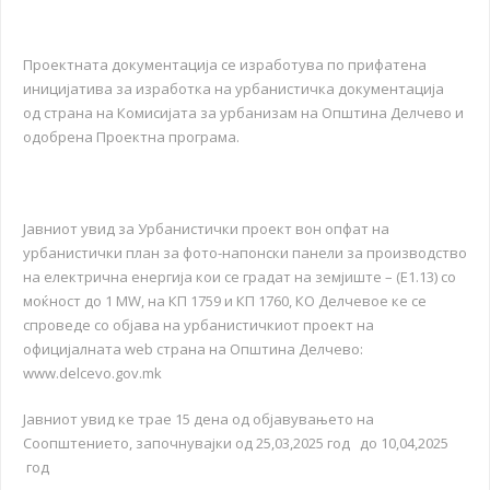
Проектната документација се изработува по прифатена
иницијатива за изработка на урбанистичка документација
од страна на Комисијата за урбанизам на Општина Делчево и
одобрена Проектна програма.
Јавниот увид за Урбанистички проект вон опфат на
урбанистички план за фото-напонски панели за производство
на електрична енергија кои се градат на земјиште – (Е1.13) со
моќност до 1 MW, на КП 1759 и КП 1760, КО Делчевое ке се
спроведе со објава на урбанистичкиот проект на
официјалната web страна на Општина Делчево:
www.delcevo.gov.mk
Јавниот увид ке трае 15 дена од објавувањето на
Соопштението, започнувајки од 25,03,2025 год до 10,04,2025
год