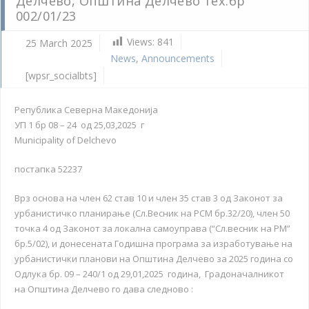
Делчево, Општина Делчево тех.бр
002/01/23
Views:
841
25 March 2025
News
,
Announcements
[wpsr_socialbts]
Република Северна Македонија
УП 1 бр 08 – 24 од 25,03,2025 г
Municipality of Delchevo
постапка 52237
Врз основа на член 62 став 10 и член 35 став 3 од Законот за
урбанистичко планирање (Сл.Весник на РСМ бр.32/20), член 50
точка 4 од Законот за локална самоуправа (“Сл.весник на РМ”
бр.5/02), и донесената Годишна програма за изработување на
урбанистички планови на Општина Делчево за 2025 година со
Одлука бр. 09 – 240/1 од 29,01,2025 година, Градоначалникот
на Општина Делчево го дава следново :