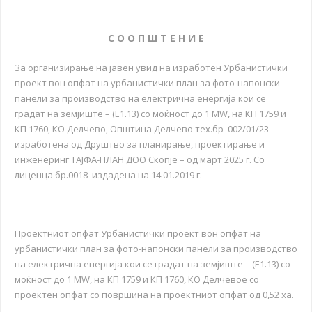
С О О П Ш Т Е Н И Е
За организирање на јавен увид на изработен Урбанистички
проект вон опфат на урбанистички план за фото-напонски
панели за производство на електрична енергија кои се
градат на земјиште – (Е1.13) со моќност до 1 MW, на КП 1759 и
КП 1760, КО Делчево, Општина Делчево тех.бр 002/01/23
изработена од Друштво за планирање, проектирање и
инженеринг ТАЈФА-ПЛАН ДОО Скопје – од март 2025 г. Со
лиценца бр.0018 издадена на 14.01.2019 г.
Проектниот опфат Урбанистички проект вон опфат на
урбанистички план за фото-напонски панели за производство
на електрична енергија кои се градат на земјиште – (Е1.13) со
моќност до 1 MW, на КП 1759 и КП 1760, КО Делчевое со
проектен опфат со површина на проектниот опфат од 0,52 ха.