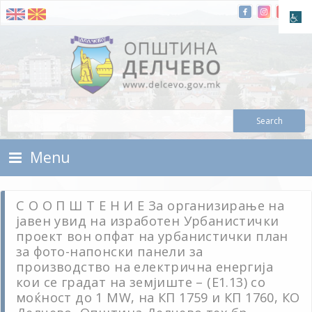
Skip To Content
Municipality of Delchevo
Municipality of Delchevo
Menu
С О О П Ш Т Е Н И Е За организирање на
јавен увид на изработен Урбанистички
проект вон опфат на урбанистички план
за фото-напонски панели за
производство на електрична енергија
кои се градат на земјиште – (Е1.13) со
моќност до 1 MW, на КП 1759 и КП 1760, КО