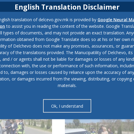
English Translation Disclaimer
раќајот на патот, ниту да започне да управува со возило ако е
glish translation of delcevo.gov.mk is provided by
Google Neural M
ion
to assist you in reading the content of the website. Google Trans
all types of documents, and may not provide an exact translation. Any
ници НЕ Е ДОЗВОЛЕНО никакво количество алкохол во крвта.
ormation obtained from Google Translate does so at his or her own ri
ility of Delchevo does not make any promises, assurances, or guaran
racy of the translations provided. The Manucipatility of Delchevo, its 
and / or agents shall not be liable for damages or losses of any kind
 connection with, the use or performance of such information, includi
ed to, damages or losses caused by reliance upon the accuracy of an
ation, or damages incurred from the viewing, distributing, or copying 
materials.
Ok, I understand