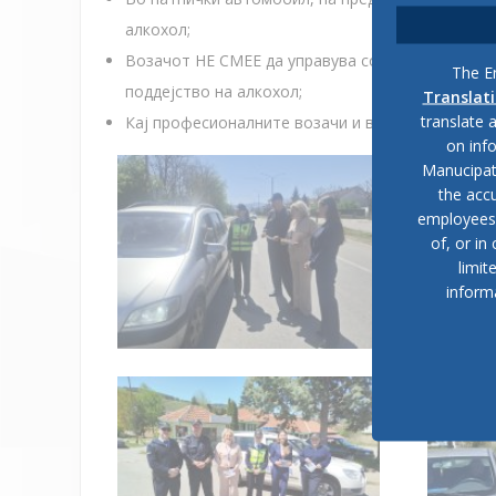
алкохол;
Возачот НЕ СМЕЕ да управува со возило во сооб
The En
поддејство на алкохол;
Translat
translate 
Кај професионалните возачи и возачите почет
on inf
Manucipat
the accu
employees, 
of, or in
limit
inform