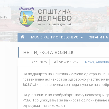
Skip To Content
ility
Municipality of Delchevo
Municipality of Delchevo
MUNICIPALITY OF DELCHEVO
ОРГАНИ Н
НЕ ПИЈ -КОГА ВОЗИШ!
30 April 2025
Views:
1,252
News
,
Announ
На подрачјето на Општина Делчево од страна на 
превентивна активност за одговорно учество на в
ВОЗИШ
која е насочена кон подигнување на сообр
На учесниците во сообраќајот преку непосредни с
РСБСП со укажување за важноста од почитување на
однесуваат на алкохолот.