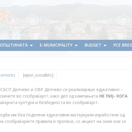
А ОПШТИНАТА
E-MUNICIPALITY
BUDGET
PCE BRE
cements
[wpsr_socialbts]
ОСБСП Делчево и ОВР Делчево се реализираше едукативно –
озачите во сообраќајот, како дел од кампањата
НЕ ПИЈ- КОГА
аќајната култура и безбедноста во сообраќајот.
редби им беа поделени едукативни материјали изработени од
 сообраќајните правила и прописи, со акцент на оние кои се