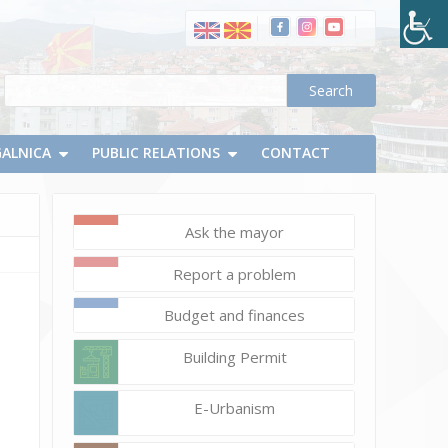
Announcements
April
30,
2025
d.chapevski
НЕ
GALNICA
ПИЈ
PUBLIC RELATIONS
CONTACT
-КОГА
ВОЗИШ!
Ask the mayor
Report a problem
Budget and finances
Building Permit
E-Urbanism