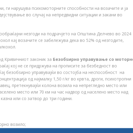
и, ги нарушува психомоторните способности на возачите и ја
ејствување во случај на непредвидни ситуации и закани во
сообраќајни незгоди на подрачјето на Општина Делчево во 2024
охол кај возачите се забележува дека во 52% од незгодите,
алкохол.
од Кривичниот законик за
Бeзобѕирно управување со моторн
аќај кој не се придржува на прописите за безбедност во
аќај безобѕирно управувајќи во состојба на неспособност на
нцентрација од најмалку 1,50 г/кг во крвта, дроги, психотропни
равец, претекнувајќи колона возила на непрегледно место или
населено место или 70 км на час надвор од населено место над
казна или со затвор до три години.
орно возило;
Е СМЕЕ да се превезува лице коеочигледно е под дејство на