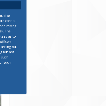
achine
late cannot
one relying
sk. The
tees as to
officers,
 arising out
ng but not
y such
of such