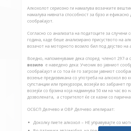
Алкохолот сериозно ги намалува возачките вештин
намалува нивната способност за брзо и ефикасно д
сообраќајот.
Согласно со анализата на податоците за случени 
година, каде беше анализирано присуството на алк
возачот на моторното возило бил под дејство на 
Воедно, напоменуваме дека според членот 297-а 
возило
е наведено дека: Учесник во јавниот сообр
сообраќајот и со тоа ќе го загрози јавниот сообр
возење предизвикана со употреба на алкохол во ко
супстанции или прекурзори, возејќи во забранет п
возејќи со брзина која надминува 50 км на час во 
дозволената, а сторителот ќе се казни со парична 
ОСБСП Делчево и ОВР Делчево апелираат:
Доколку пиете алкохол – НЕ управувајте со мот
Во патнички автомобил, на предното седиште Н