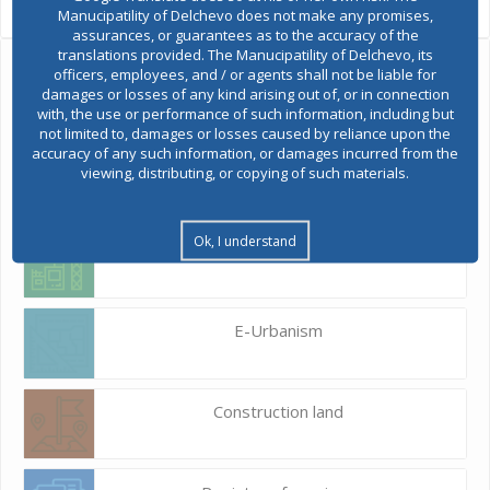
Views:
717
Manucipatility of Delchevo does not make any promises,
assurances, or guarantees as to the accuracy of the
translations provided. The Manucipatility of Delchevo, its
officers, employees, and / or agents shall not be liable for
Ask the mayor
damages or losses of any kind arising out of, or in connection
with, the use or performance of such information, including but
not limited to, damages or losses caused by reliance upon the
Report a problem
accuracy of any such information, or damages incurred from the
viewing, distributing, or copying of such materials.
Budget and finances
Ok, I understand
Building Permit
E-Urbanism
Construction land