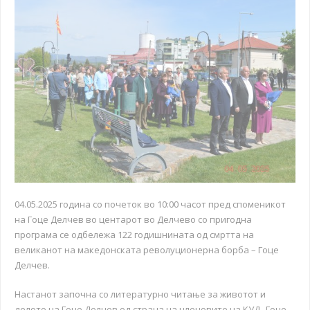
04.05.2025 година со почеток во 10:00 часот пред споменикот
на Гоце Делчев во центарот во Делчево со пригодна
програма се одбележа 122 годишнината од смртта на
великанот на македонската револуционерна борба – Гоце
Делчев.
Настанот започна со литературно читање за животот и
делото на Гоце Делчев од страна на членовите на КУД „Гоце