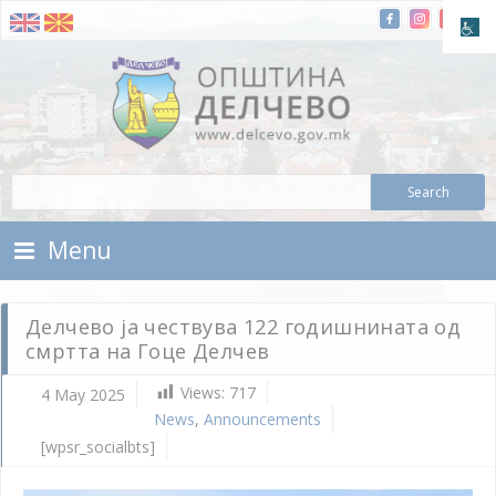
Skip To Content
Municipality of Delchevo
Municipality of Delchevo
Menu
Делчево ја чествува 122 годишнината од
смртта на Гоце Делчев
Views:
717
4 May 2025
News
,
Announcements
[wpsr_socialbts]