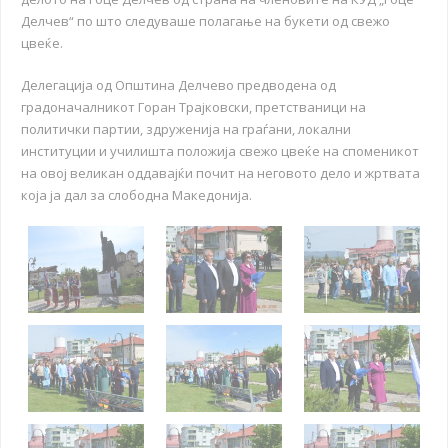
Делчев“ по што следуваше полагање на букети од свежо
цвеќе.
Делегација од Општина Делчево предводена од
градоначалникот Горан Трајковски, претстваници на
политички партии, здруженија на граѓани, локални
институции и училишта положија свежо цвеќе на споменикот
на овој великан оддавајќи почит на неговото дело и жртвата
која ја дал за слободна Македонија.