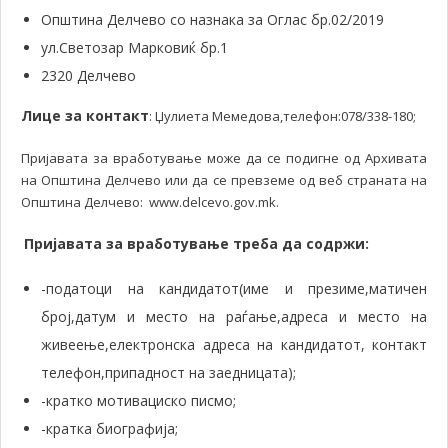
Општина Делчево со назнака за Оглас бр.02/2019
ул.Светозар Марковиќ бр.1
2320 Делчево
Лице за контакт
: Џулиета Мемедова,телефон:078/338-180;
Пријавата за вработување може да се подигне од Архивата
на Општина Делчево или да се превземе од веб страната на
Oпштина Делчево: www.delcevo.gov.mk.
Пријавата за вработување треба да содржи:
-податоци на кандидатот(име и презиме,матичен
број,датум и место на раѓање,адреса и место на
живеење,електронска адреса на кандидатот, контакт
телефон,припадност на заедницата);
-кратко мотивациско писмо;
-кратка биографија;