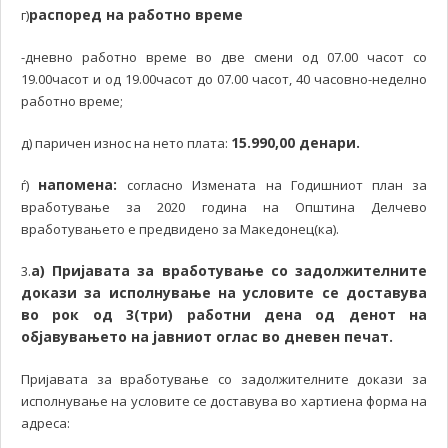
распоред на работно време
г)
-дневно работно време во две смени од 07.00 часот со
19.00часот и од 19.00часот до 07.00 часот, 40 часовно-неделно
работно време;
15.990,00 денари.
д) паричен износ на нето плата:
напомена:
ѓ)
согласно Измената на Годишниот план за
вработување за 2020 година на Општина Делчево
вработувањето е предвидено за Македонец(ка).
а) Пријавата за вработување со задолжителните
3.
докази за исполнување на условите се доставува
во рок од 3(три) работни дена од денот на
објавувањето на јавниот оглас во дневен печат.
Пријавата за вработување со задолжителните докази за
исполнување на условите се доставува во хартиена форма на
адреса: