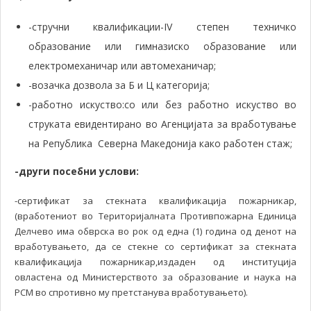
-стручни квалификации-IV степен техничко
образование или гимназиско образование или
електромеханичар или автомеханичар;
-возачка дозвола за Б и Ц категорија;
-работно искуство:со или без работно искуство во
струката евидентирано во Агенцијата за вработување
на Република Северна Македонија како работен стаж;
-други посебни услови:
-сертификат за стекната квалификација пожарникар,
(вработениот во Територијалната Противпожарна Единица
Делчево има обврска во рок од една (1) година од денот на
вработувањето, да се стекне со сертификат за стекната
квалификација пожарникар,издаден од институција
овластена од Министерството за образование и наука на
РСМ во спротивно му претстанува вработувањето).