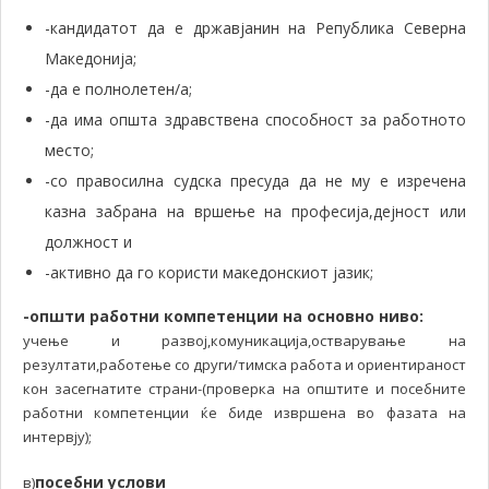
-кандидатот да е државјанин на Република Северна
Македонија;
-да е полнолетен/а;
-да има општа здравствена способност за работното
место;
-со правосилна судска пресуда да не му е изречена
казна забрана на вршење на професија,дејност или
должност и
-активно да го користи македонскиот јазик;
-општи работни компетенции на основно ниво:
учење и развој,комуникација,остварување на
резултати,работење со други/тимска работа и ориентираност
кон засегнатите страни-(проверка на општите и посебните
работни компетенции ќе биде извршена во фазата на
интервју);
посебни услови
в)