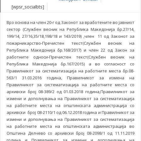
[wpsr_socialbts]
Врз основа на член 20-г од Законот за вработените во јавниот
сектор (Службен весник на Република Македонија бр.27/14,
199/14, 27/16,35/18,198/18 и 143/2019) ,член 11 од Законот за
пожарникарство-Пречистен текст(Службен весник на
Република Македонија бр.168/2017) и член 22 од Закон за
работните односи-Пречистен текст(Службен весник на
Република Македонија бр.167/2015) а во согласност со
Правилникот за систематизација на работните места бр.08-
563/1 31.03.2016 година, Правилникот за измена на
Правилникот за систематизација на работните места со
архивски број 08-389/2 од 01.03.2018 година,Правилникот за
измени и дополнувања на Правилникот за систематизација
на работните места на општинската администрација со
архивски број 08-2110/1 од 06.12.2018 година и Правилникот за
измени и дополнувања на Правилникот за систематизација
на работните места на општинската администрација во
Општина Делчево со архивски број 08-2098/1 од 11.11.2019
година и Правилникот за измени и дополнувања на