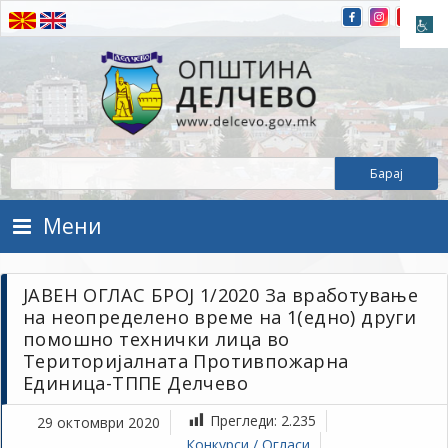
Прескокнете на содржината
Општина Делчево
Општина Делчево
Мени
ЈАВЕН ОГЛАС БРОЈ 1/2020 За вработување
на неопределено време на 1(едно) други
помошно технички лица во
Територијалната Противпожарна
Единица-ТППЕ Делчево
Прегледи:
2.235
29 октомври 2020
Конкурси / Огласи