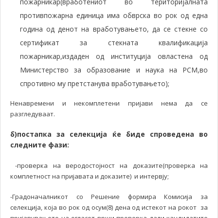
пожарникар(вработениот во територијалната
противпожарна единица има обврска во рок од една
година од денот на вработувањето, да се стекне со
сертификат за стекната квалификација
пожарникар,издаден од институција овластена од
Министерство за образование и наука на РСМ,во
спротивно му претстанува вработувањето);
Ненавремени и некомплетени пријави нема да се
разгледуваат.
б)постапка за селекција ќе биде спроведена во
следните фази:
-проверка на веродостојност на доказите(проверка на
комплетност на пријавата и доказите) и интервју;
-Градоначалникот со Решение формира Комисија за
селекција, која во рок од осум(8) дена од истекот на рокот за