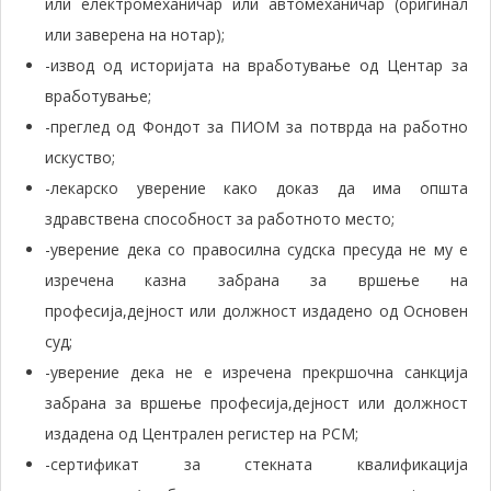
или електромеханичар или автомеханичар (оригинал
или заверена на нотар);
-извод од историјата на вработување од Центар за
вработување;
-преглед од Фондот за ПИОМ за потврда на работно
искуство;
-лекарско уверение како доказ да има општа
здравствена способност за работното место;
-уверение дека со правосилна судска пресуда не му е
изречена казна забрана за вршење на
професија,дејност или должност издадено од Основен
суд;
-уверение дека не е изречена прекршочна санкција
забрана за вршење професија,дејност или должност
издадена од Централен регистер на РСМ;
-сертификат за стекната квалификација