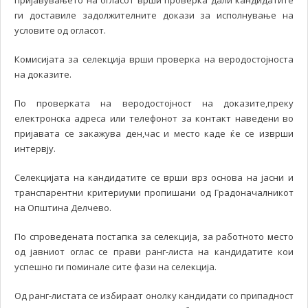
пријавувањето на огласот врши проверка дали кандидатите
ги доставиле задолжителните докази за исполнување на
условите од огласот.
Комисијата за селекција врши проверка на веродостојноста
на доказите.
По проверката на веродостојност на доказите,преку
електронска адреса или телефонот за контакт наведени во
пријавата се закажува ден,час и место каде ќе се изврши
интервју.
Селекцијата на кандидатите се врши врз основа на јасни и
транспарентни критериуми пропишани од Градоначалникот
на Општина Делчево.
По спроведената постапка за селекција, за работното место
од јавниот оглас се прави ранг-листа на кандидатите кои
успешно ги поминале сите фази на селекција.
Од ранг-листата се избираат онолку кандидати со припадност