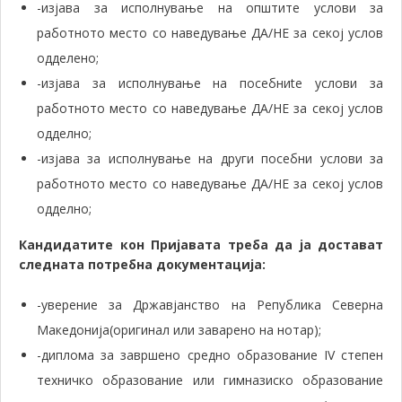
-изјава за исполнување на општите услови за
работното место со наведување ДА/НЕ за секој услов
одделено;
-изјава за исполнување на посебниte услови за
работното место со наведување ДА/НЕ за секој услов
одделно;
-изјава за исполнување на други посебни услови за
работното место со наведување ДА/НЕ за секој услов
одделно;
Кандидатите кон Пријавата треба да ја достават
следната потребна документација:
-уверение за Државјанство на Република Северна
Македонија(оригинал или заварено на нотар);
-диплома за завршено средно образование IV степен
техничко образование или гимназиско образование