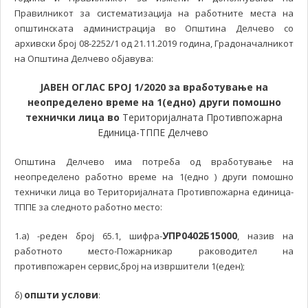
Правилникот за систематизација на работните места на
општинската администрација во Општина Делчево со
архивски број 08-2252/1 од 21.11.2019 година, Градоначалникот
на Општина Делчево објавува:
ЈАВЕН ОГЛАС БРОЈ 1/2020 за вработување на
неопределено време на 1(едно) други помошно
технички лица во
Територијалната Противпожарна
Единица-ТППЕ Делчево
Општина Делчево има потреба од вработување на
неопределено работно време на 1(едно ) други помошно
технички лица во Територијалната Противпожарна единица-
ТППЕ за следното работно место:
УПР0402Б15000
1.а) -реден број 65.1, шифра-
, назив на
работното место-Пожарникар раководител на
противпожарен сервис,број на извршители 1(еден);
општи услови
б)
: