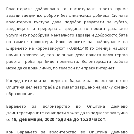
Волонтерите доброволно го посветуваат своето време
заради заедничко добро и без финансиска добивка. Силната
волонтерска култура дава подобри резултати за луѓето,
заедниците и природната средина, го помага давањето
услуги и го подобрува менталното здравје и добросостојбата
на самите волонтери. Иако мерките за забавување на
ширењето на коронавирусот (КОВИД-19) го сменија нашиот
начин на живеење, тоа не значи дека вашата волонтерска
работа треба да биде прекината. Волонтерската работа
може да се врши лично, по телефон или преку интернет.
Кандидатите кои ќе поднесат барање за волонтерство во
Општина Делчево траба да имаат завршено најмалку средно
образование .
Барањето за волонтерство во Општина Делчево
,заинтересираните кандидати можат да го поднесат заклучно
18, Декември, 2020 година до 15.30 часот
со
.
Кон Барањето за волонтерство во Општина Делчево