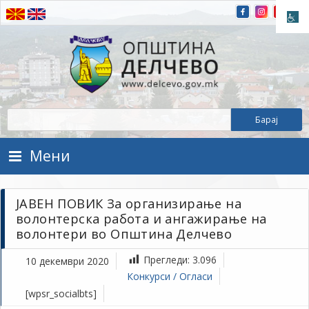
Прескокнете на содржината
Општина Делчево
Општина Делчево
Мени
ЈАВЕН ПОВИК За организирање на
волонтерска работа и ангажирање на
волонтери во Општина Делчево
Прегледи:
3.096
10 декември 2020
Конкурси / Огласи
[wpsr_socialbts]