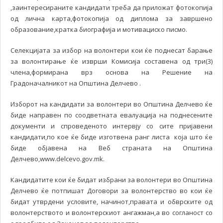
,заинтересираните кандидати треба да приложат фотокопија
од лична карта,фотокопија од диплома за завршено
образование,кратка биографија и мотивациско писмо.
Селекцијата за избор на волонтери кои ќе поднесат барање
за волонтирање ќе изврши Комисија составена од три(3)
члена,формирана врз основа на Решение на
Градоначалникот на Општина Делчево .
Изборот на кандидати за волонтери во Општина Делчево ќе
биде направен по соодветната евалуација на поднесените
документи и спроведеното интервју со сите пријавени
кандидати,по кое ќе биде изготвена ранг листа која што ќе
биде објавена на Веб страната на Општина
Делчево,www.delcevo.gov.mk.
Кандидатите кои ќе бидат избрани за волонтери во Општина
Делчево ќе потпишат Договори за волонтерство во кои ќе
бидат утврдени условите, начинот,правата и обврските од
волонтерството и волонтерскиот ангажман,а во согланост со