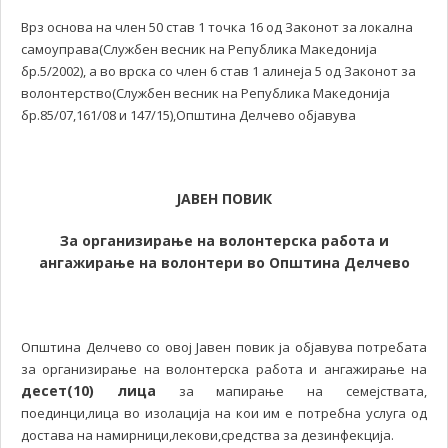
Врз основа на член 50 став 1 точка 16 од Законот за локална
самоуправа(Службен весник на Република Македонија
бр.5/2002), а во врска со член 6 став 1 алинеја 5 од Законот за
волонтерство(Службен весник на Република Македонија
бр.85/07,161/08 и 147/15),Општина Делчево објавува
ЈАВЕН ПОВИК
За организирање на волонтерска работа и
ангажирање на волонтери во Општина Делчево
Општина Делчево со овој Јавен повик ја објавува потребата
за организирање на волонтерска работа и ангажирање на
десет(10) лица
за мапирање на семејствата,
поединци,лица во изолација на кои им е потребна услуга од
достава на намирници,лекови,средства за дезинфекција.