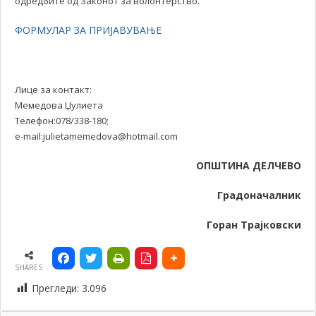
одредбите од Законот за волонтерство.
ФОРМУЛАР ЗА ПРИЈАВУВАЊЕ
Лице за контакт:
Мемедова Џулиета
Телефон:078/338-180;
e-mail:julietamemedova@hotmail.com
ОПШТИНА ДЕЛЧЕВО
Градоначалник
Горан Трајковски
SHARES
Прегледи:
3.096